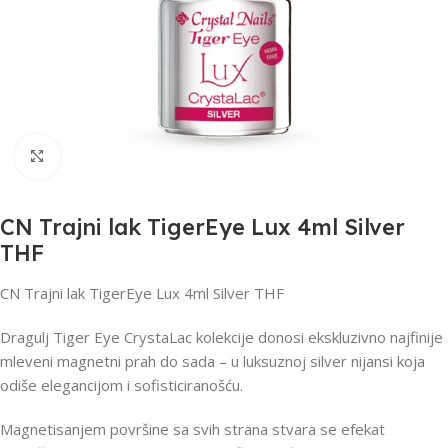
Click to enlarge
CN Trajni lak TigerEye Lux 4ml Silver
THF
CN Trajni lak TigerEye Lux 4ml Silver THF
Dragulj Tiger Eye CrystaLac kolekcije donosi ekskluzivno najfinije
mleveni magnetni prah do sada – u luksuznoj silver nijansi koja
odiše elegancijom i sofisticiranošću.
Magnetisanjem površine sa svih strana stvara se efekat