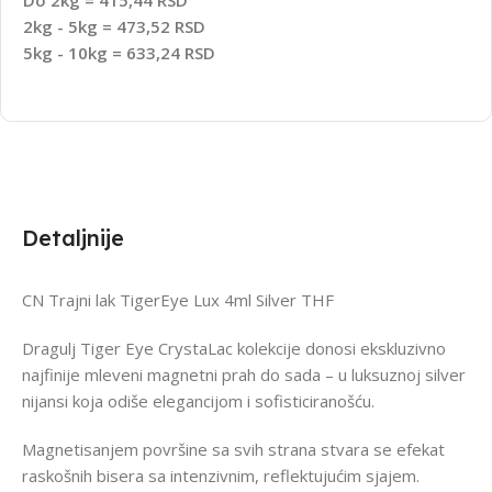
Do 2kg = 415,44 RSD
2kg - 5kg = 473,52 RSD
5kg - 10kg = 633,24 RSD
Detaljnije
CN Trajni lak TigerEye Lux 4ml Silver THF
Dragulj Tiger Eye CrystaLac kolekcije donosi ekskluzivno
najfinije mleveni magnetni prah do sada – u luksuznoj silver
nijansi koja odiše elegancijom i sofisticiranošću.
Magnetisanjem površine sa svih strana stvara se efekat
raskošnih bisera sa intenzivnim, reflektujućim sjajem.