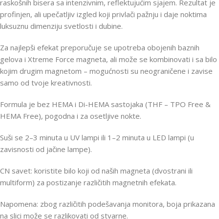
raskošnih bisera sa intenzivnim, reflektujućim sjajem. Rezultat je
profinjen, ali upečatljiv izgled koji privlači pažnju i daje noktima
luksuznu dimenziju svetlosti i dubine.
Za najlepši efekat preporučuje se upotreba obojenih baznih
gelova i Xtreme Force magneta, ali može se kombinovati i sa bilo
kojim drugim magnetom – mogućnosti su neograničene i zavise
samo od tvoje kreativnosti.
Formula je bez HEMA i Di-HEMA sastojaka (THF – TPO Free &
HEMA Free), pogodna i za osetljive nokte.
Suši se 2–3 minuta u UV lampi ili 1–2 minuta u LED lampi (u
zavisnosti od jačine lampe).
CN savet: koristite bilo koji od naših magneta (dvostrani ili
multiform) za postizanje različitih magnetnih efekata.
Napomena: zbog različitih podešavanja monitora, boja prikazana
na slici može se razlikovati od stvarne.