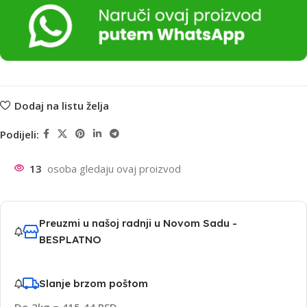
Dodaj na listu želja
Podijeli:
13
osoba gledaju ovaj proizvod
Preuzmi u našoj radnji u Novom Sadu -
BESPLATNO
Slanje brzom poštom