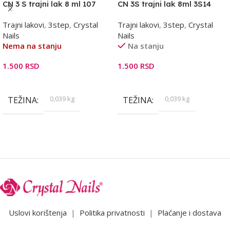
CN 3 S trajni lak 8 ml 107
CN 3S trajni lak 8ml 3S14
Trajni lakovi
,
3step
,
Crystal
Trajni lakovi
,
3step
,
Crystal
Nails
Nails
Nema na stanju
Na stanju
1.500
RSD
1.500
RSD
Pročitajte Još
Dodaj U Korpu
0,039 kg
0,039 kg
TEŽINA
TEŽINA
Uslovi korištenja
|
Politika privatnosti
|
Plaćanje i dostava