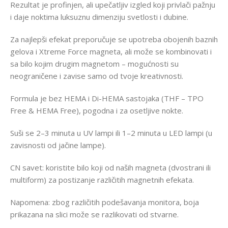
Rezultat je profinjen, ali upečatljiv izgled koji privlači pažnju
i daje noktima luksuznu dimenziju svetlosti i dubine.
Za najlepši efekat preporučuje se upotreba obojenih baznih
gelova i Xtreme Force magneta, ali može se kombinovati i
sa bilo kojim drugim magnetom – mogućnosti su
neograničene i zavise samo od tvoje kreativnosti.
Formula je bez HEMA i Di-HEMA sastojaka (THF – TPO
Free & HEMA Free), pogodna i za osetljive nokte.
Suši se 2–3 minuta u UV lampi ili 1–2 minuta u LED lampi (u
zavisnosti od jačine lampe).
CN savet: koristite bilo koji od naših magneta (dvostrani ili
multiform) za postizanje različitih magnetnih efekata.
Napomena: zbog različitih podešavanja monitora, boja
prikazana na slici može se razlikovati od stvarne.