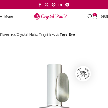
0
Menu
0
RS
Почетна
Crystal Nails
Trajni lakovi
TigerEye