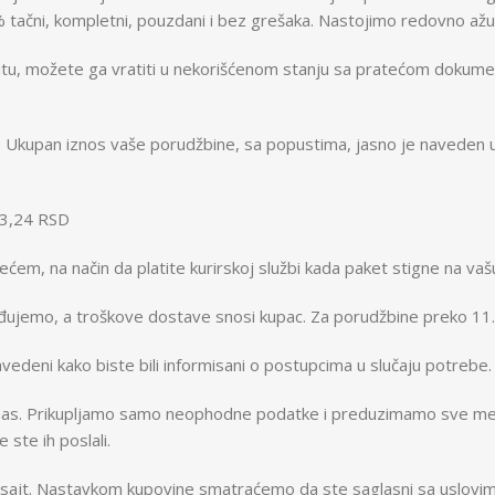
tačni, kompletni, pouzdani i bez grešaka. Nastojimo redovno ažuri
sajtu, možete ga vratiti u nekorišćenom stanju sa pratećom dokum
Ukupan iznos vaše porudžbine, sa popustima, jasno je naveden u ko
33,24 RSD
ćem, na način da platite kurirskoj službi kada paket stigne na vaš
ađujemo, a troškove dostave snosi kupac. Za porudžbine preko 11.
navedeni kako biste bili informisani o postupcima u slučaju potrebe.
za nas. Prikupljamo samo neophodne podatke i preduzimamo sve mere
 ste ih poslali.
 sajt. Nastavkom kupovine smatraćemo da ste saglasni sa uslovima 