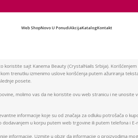
Web Shop
Novo U Ponudi
Akcija
Katalog
Kontakt
koristite sajt Kanema Beauty (CrystalNails Srbija). Korišćenjem na
 kom trenutku izmenimo uslove korišćenja putem ažuriranja tekst
slednje posete.
povine, molimo vas da ne koristite ovu web stranicu i ne unosite va
antne informacije koje su od značaja za odluku potrošača o kupo
tno dodavanjem u korpu putem web trgovine ili putem telefona i E-
iznije informacije. Uzmite u obzir da informacije o proizvodima mog