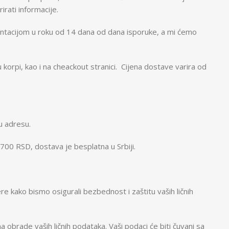
rati informacije.
entacijom u roku od 14 dana od dana isporuke, a mi ćemo
rpi, kao i na cheackout stranici. Cijena dostave varira od
u adresu.
700 RSD, dostava je besplatna u Srbiji.
 kako bismo osigurali bezbednost i zaštitu vaših ličnih
obrade vaših ličnih podataka. Vaši podaci će biti čuvani sa