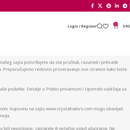
0
Login / Register
0
R
šeg sajta potvrđujete da ste pročitali, razumeli i prihvatili
a. Preporučujemo redovno proveravanje ove stranice kako biste
še podatke. Detalje o Politici privatnosti i Upotrebi sadržaja sa
vini. Kupovinu na sajtu www.crystalnailsrs.com mogu obavljati
mejla.
u biti nepotpune, zastarele ili netačne usled ažuriranja. Ne