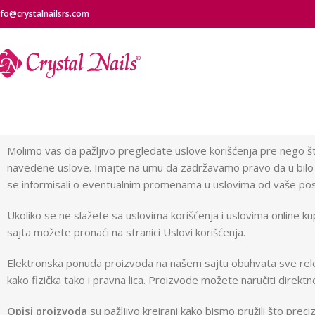
nfo@crystalnailsrs.com
Molimo vas da pažljivo pregledate uslove korišćenja pre nego što 
navedene uslove. Imajte na umu da zadržavamo pravo da u bilo
se informisali o eventualnim promenama u uslovima od vaše po
Ukoliko se ne slažete sa uslovima korišćenja i uslovima online ku
sajta možete pronaći na stranici Uslovi korišćenja.
Elektronska ponuda proizvoda na našem sajtu obuhvata sve relev
kako fizička tako i pravna lica. Proizvode možete naručiti direk
Opisi proizvoda
su pažljivo kreirani kako bismo pružili što prec