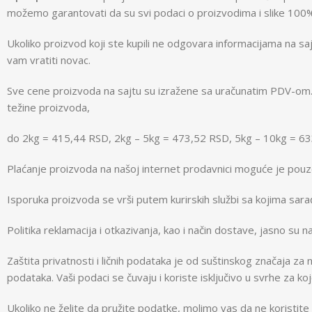
možemo garantovati da su svi podaci o proizvodima i slike 100% 
Ukoliko proizvod koji ste kupili ne odgovara informacijama na 
vam vratiti novac.
Sve cene proizvoda na sajtu su izražene sa uračunatim PDV-om. 
težine proizvoda,
do 2kg = 415,44 RSD, 2kg – 5kg = 473,52 RSD, 5kg – 10kg = 6
Plaćanje proizvoda na našoj internet prodavnici moguće je pouze
Isporuka proizvoda se vrši putem kurirskih službi sa kojima sar
Politika reklamacija i otkazivanja, kao i način dostave, jasno su 
Zaštita privatnosti i ličnih podataka je od suštinskog značaja 
podataka. Vaši podaci se čuvaju i koriste isključivo u svrhe za koje
Ukoliko ne želite da pružite podatke, molimo vas da ne koristite