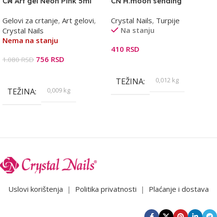
CN Art gel Neon Pink 5ml
CN H.moon sending
#180/200 turpija pink
Gelovi za crtanje
,
Art gelovi
,
Crystal Nails
,
Turpije
Na stanju
Crystal Nails
Nema na stanju
410
RSD
756
RSD
1.080
RSD
Dodaj U Korpu
Pročitajte Još
0,012 kg
TEŽINA
0,009 kg
TEŽINA
Uslovi korištenja
|
Politika privatnosti
|
Plaćanje i dostava