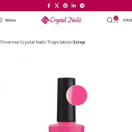
0
Menu
0
RS
Почетна
Crystal Nails
Trajni lakovi
3step