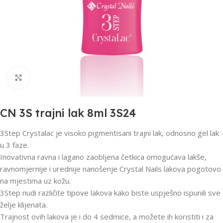
Click to enlarge
CN 3S trajni lak 8ml 3S24
3Step Crystalac je visoko pigmentisani trajni lak, odnosno gel lak
u 3 faze.
Inovativna ravna i lagano zaobljena četkica omogućava lakše,
ravnomjernije i urednije nanošenje Crystal Nails lakova pogotovo
na mjestima uz kožu.
3Step nudi različite tipove lakova kako biste uspješno ispunili sve
želje klijenata.
Trajnost ovih lakova je i do 4 sedmice, a možete ih koristiti i za