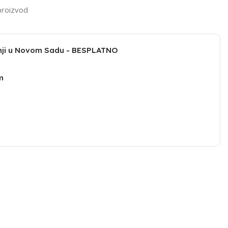
proizvod
dnji u Novom Sadu - BESPLATNO
m