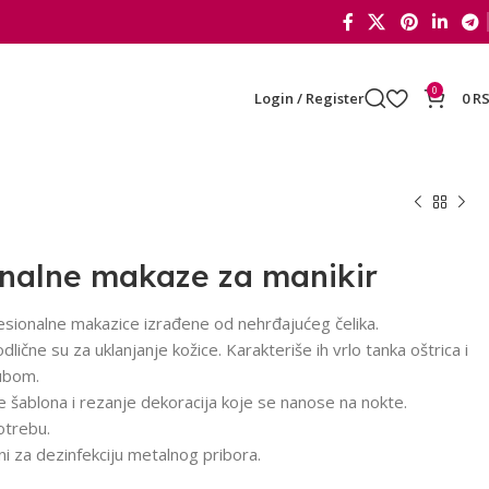
0
Login / Register
0
R
lnalne makaze za manikir
esionalne makazice izrađene od nehrđajućeg čelika.
čne su za uklanjanje kožice. Karakteriše ih vrlo tanka oštrica i
rubom.
je šablona i rezanje dekoracija koje se nanose na nokte.
otrebu.
ni za dezinfekciju metalnog pribora.