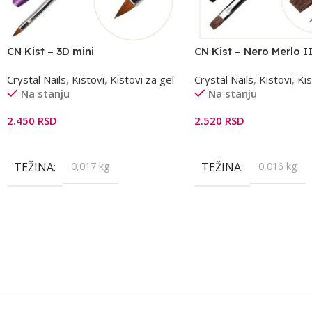
CN Kist – 3D mini
CN Kist – Nero Merlo I
Crystal Nails
,
Kistovi
,
Kistovi za gel
Crystal Nails
,
Kistovi
,
Kis
Na stanju
Na stanju
2.450
RSD
2.520
RSD
Dodaj U Korpu
Dodaj U Korpu
TEŽINA
0,017 kg
TEŽINA
0,016 kg