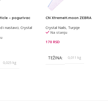
ticle – pogurivac
CN XtremeH.moon ZEBRA
#150/150 turpija plava
d i nastavci
,
Crystal
Crystal Nails
,
Turpije
Na stanju
ju
170
RSD
Dodaj U Korpu
orpu
TEŽINA
0,011 kg
0,025 kg