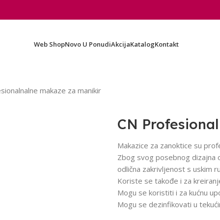
Web Shop
Novo U Ponudi
Akcija
Katalog
Kontakt
sionalnalne makaze za manikir
CN Profesiona
Makazice za zanoktice su prof
Zbog svog posebnog dizajna odli
odlična zakrivljenost s uskim 
Koriste se takođe i za kreiran
Mogu se koristiti i za kućnu up
Mogu se dezinfikovati u tekući