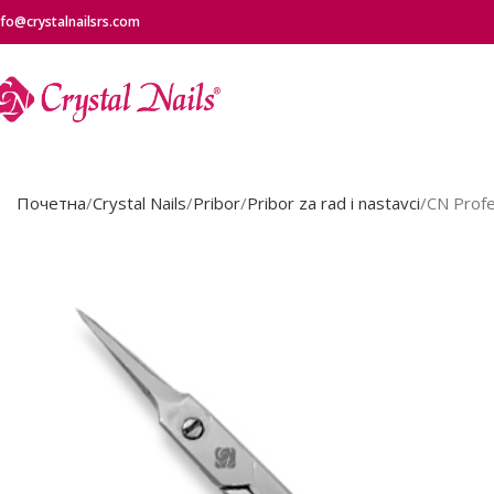
nfo@crystalnailsrs.com
Почетна
Crystal Nails
Pribor
Pribor za rad i nastavci
CN Profe