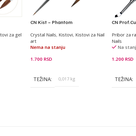
I
CN Kist – Phantom
CN Prof.Cu
zanoktica
tovi za gel
Crystal Nails
,
Kistovi
,
Kistovi za Nail
Pribor za ra
art
Nails
Nema na stanju
Na stan
1.700
RSD
1.200
RSD
Pročitajte Još
Dodaj U K
TEŽINA
0,017 kg
TEŽINA