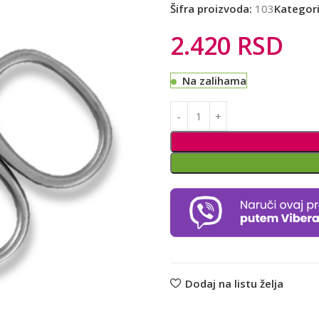
Šifra proizvoda:
103
Kategori
2.420
RSD
Na zalihama
Alternative:
Dodaj na listu želja