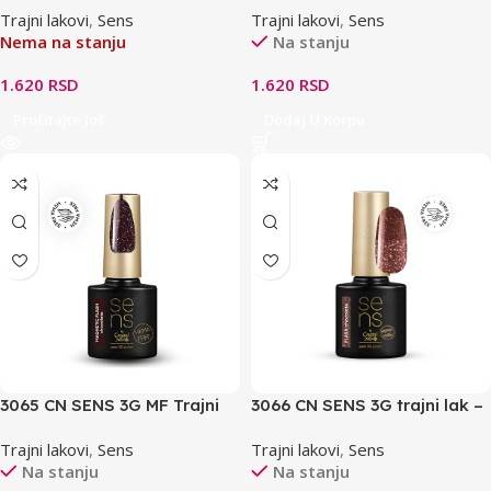
Trajni lakovi
,
Sens
Trajni lakovi
,
Sens
Nema na stanju
Na stanju
1.620
RSD
1.620
RSD
Pročitajte Još
Dodaj U Korpu
3065 CN SENS 3G MF Trajni
3066 CN SENS 3G trajni lak –
lak HF – čokolada 4ml
Flash čokolada 4ml THF
Trajni lakovi
,
Sens
Trajni lakovi
,
Sens
Na stanju
Na stanju