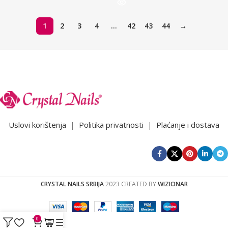
1
2
3
4
…
42
43
44
→
Uslovi korištenja
|
Politika privatnosti
|
Plaćanje i dostava
CRYSTAL NAILS SRBIJA
2023 CREATED BY
WIZIONAR
0