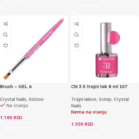
Pročitajte Još
Brush – GEL 6
CN 3 S trajni lak 8 ml 107
Crystal Nails
,
Kistovi
Trajni lakovi
,
3step
,
Crystal
Na stanju
Nails
Nema na stanju
1.180
RSD
1.500
RSD
Dodaj U Korpu
Pročitajte Još