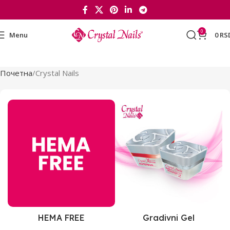
0
Menu
0
RS
Почетна
Crystal Nails
HEMA FREE
Gradivni Gel