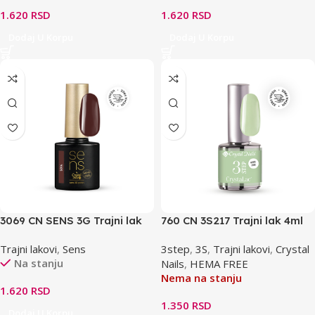
1.620
RSD
1.620
RSD
Dodaj U Korpu
Dodaj U Korpu
3069 CN SENS 3G Trajni lak
760 CN 3S217 Trajni lak 4ml
S14 THF 4ml
217 HF
Trajni lakovi
,
Sens
3step
,
3S
,
Trajni lakovi
,
Crystal
Na stanju
Nails
,
HEMA FREE
Nema na stanju
1.620
RSD
1.350
RSD
Dodaj U Korpu