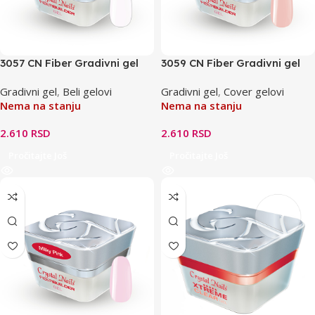
3057 CN Fiber Gradivni gel
3059 CN Fiber Gradivni gel
HF – Milky White 15ml
HF – Milky Nude 15ml
Gradivni gel
,
Beli gelovi
Gradivni gel
,
Cover gelovi
Nema na stanju
Nema na stanju
2.610
RSD
2.610
RSD
Pročitajte Još
Pročitajte Još