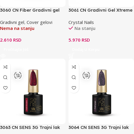
3060 CN Fiber Gradivni gel
3061 CN Gradivni Gel Xtreme
HF – Milky Pink 15ml
Clear 50ml TF – providan
Gradivni gel
,
Cover gelovi
Crystal Nails
Nema na stanju
Na stanju
2.610
RSD
5.970
RSD
Pročitajte Još
Dodaj U Korpu
3063 CN SENS 3G Trajni lak
3064 CN SENS 3G Trajni lak
HF – Flash Amarena 4ml
HF- Grape 4ml