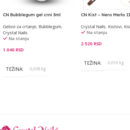
CN Bubblegum gel crni 3ml
CN Kist – Nero Merlo I
Gelovi za crtanje
,
Bubblegum
,
Crystal Nails
,
Kistovi
,
Kis
Na stanju
Crystal Nails
Na stanju
2.520
RSD
1.040
RSD
Dodaj U Korpu
Dodaj U Korpu
TEŽINA
0,016 kg
TEŽINA
0,038 kg