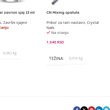
r zavrsni sjaj 13 ml
CN Mixing spatula
s
,
Završni sjajevi
Pribor za rad i nastavci
,
Crystal
tanju
Nails
Na stanju
1.040
RSD
Još
Dodaj U Korpu
0,062 kg
TEŽINA
0,016 kg