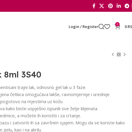
0
Login / Register
0
R
ak 8ml 3S40
ntisani trajni lak, odnosno gel lak u 3 faze.
ljena četkica omogućava lakše, ravnomjernije i urednije
a pogotovo na mjestima uz kožu.
va kako biste uspješno ispunili sve želje klijenata.
edmice, a možete ih koristiti i za crtanje.
bazu i zatvoriti ih sa završnim sjajem. Mogu da se koriste kako
gelu, kao i na akrilu.