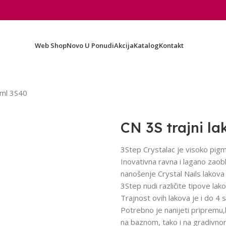
Web Shop
Novo U Ponudi
Akcija
Katalog
Kontakt
8ml 3S40
CN 3S trajni l
3Step Crystalac je visoko pigme
Inovativna ravna i lagano zaob
nanošenje Crystal Nails lakov
3Step nudi različite tipove lako
Trajnost ovih lakova je i do 4 s
Potrebno je nanijeti pripremu,
na baznom, tako i na gradivnom 