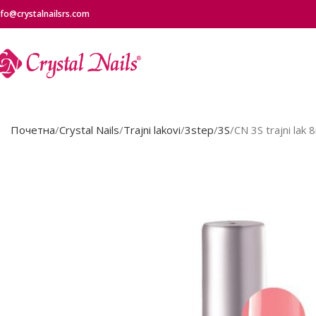
nfo@crystalnailsrs.com
Почетна
Crystal Nails
Trajni lakovi
3step
3S
CN 3S trajni lak 