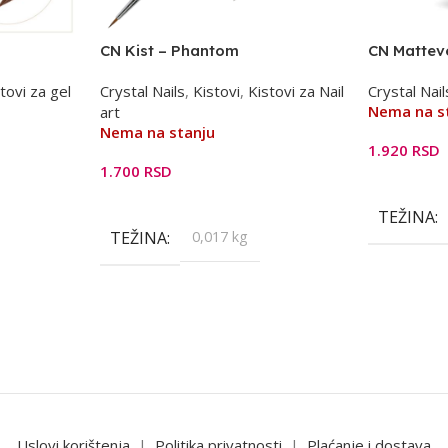
I
CN Kist – Phantom
CN Matteve
tovi za gel
Crystal Nails
,
Kistovi
,
Kistovi za Nail
Crystal Nail
Nema na s
art
Nema na stanju
1.920
RSD
1.700
RSD
Pročitajte 
Pročitajte Još
TEŽINA
TEŽINA
0,017 kg
Uslovi korištenja
|
Politika privatnosti
|
Plaćanje i dostava