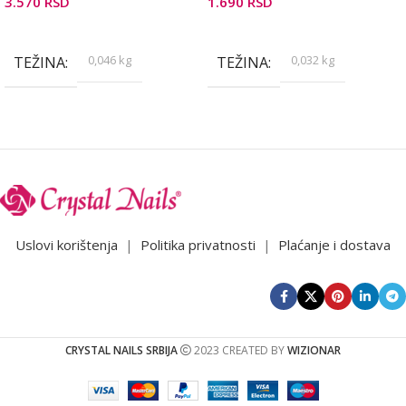
3.570
RSD
1.690
RSD
Pročitajte Još
Dodaj U Korpu
0,046 kg
0,032 kg
TEŽINA
TEŽINA
Uslovi korištenja
|
Politika privatnosti
|
Plaćanje i dostava
CRYSTAL NAILS SRBIJA
2023 CREATED BY
WIZIONAR