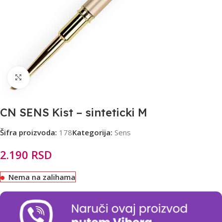
Click to enlarge
CN SENS Kist – sinteticki M
Šifra proizvoda:
178
Kategorija:
Sens
2.190
RSD
Nema na zalihama