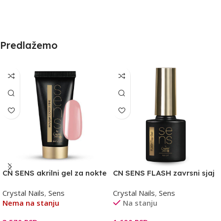
Predlažemo
CN SENS akrilni gel za nokte
CN SENS FLASH zavrsni sjaj
– cover pink 30g
4ml
Crystal Nails
,
Sens
Crystal Nails
,
Sens
Nema na stanju
Na stanju