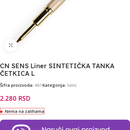
Click to enlarge
CN SENS Liner SINTETIČKA TANKA
ČETKICA L
Šifra proizvoda:
461
Kategorija:
Sens
2.280
RSD
Nema na zalihama