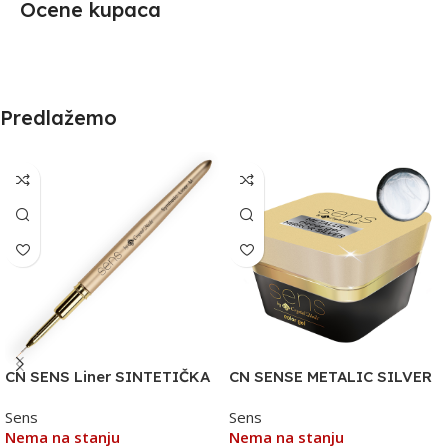
Ocene kupaca
Predlažemo
CN SENS Liner SINTETIČKA
CN SENSE METALIC SILVER
TANKA ČETKICA M
DEKORATIVNI GEL 5ML
Sens
Sens
SREBRO
Nema na stanju
Nema na stanju