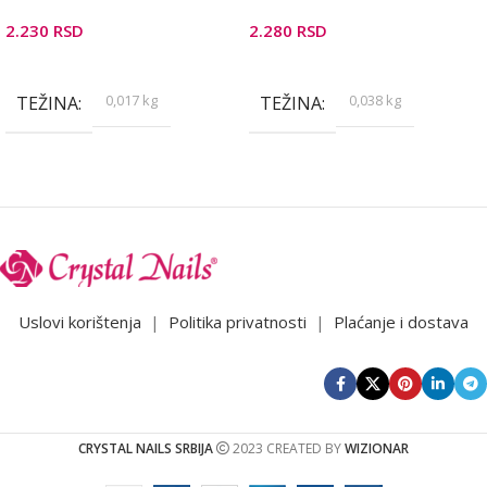
2.230
RSD
2.280
RSD
Pročitajte Još
Pročitajte Još
0,017 kg
0,038 kg
TEŽINA
TEŽINA
Uslovi korištenja
|
Politika privatnosti
|
Plaćanje i dostava
CRYSTAL NAILS SRBIJA
2023 CREATED BY
WIZIONAR