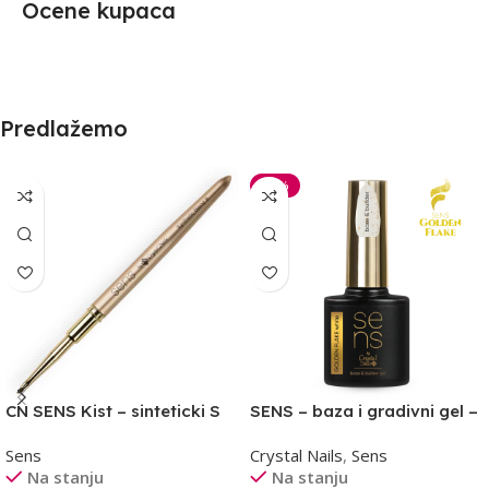
Ocene kupaca
Predlažemo
-30%
CN SENS Kist – sinteticki S
SENS – baza i gradivni gel –
GF white 10ml
Sens
Crystal Nails
,
Sens
Na stanju
Na stanju