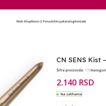
Web Shop
Novo U Ponudi
Akcija
Katalog
Kontakt
CN SENS Kist – 
Šifra proizvoda:
173
Kategori
2.140
RSD
Na zalihama
Alternative: