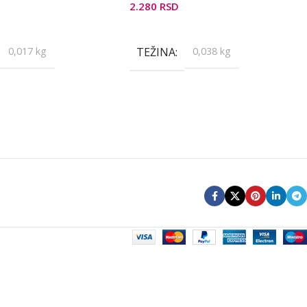
2.280
RSD
Još
Pročitajte Još
0,017 kg
TEŽINA
0,038 kg