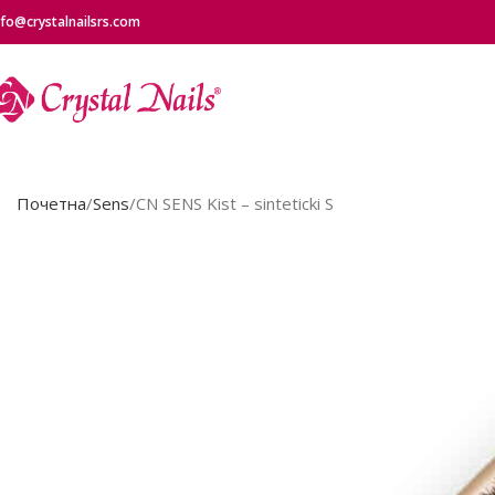
nfo@crystalnailsrs.com
Почетна
Sens
CN SENS Kist – sinteticki S