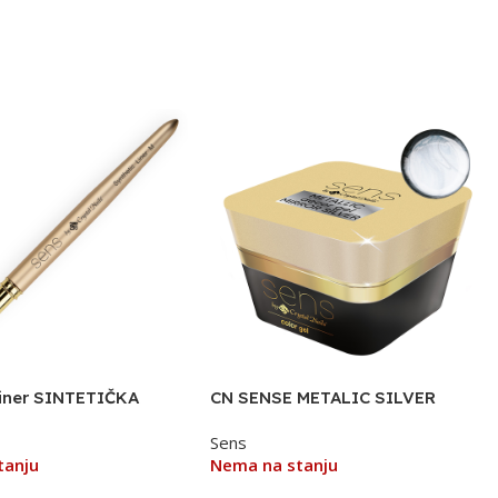
iner SINTETIČKA
CN SENSE METALIC SILVER
TKICA M
DEKORATIVNI GEL 5ML SREBRO
Sens
tanju
Nema na stanju