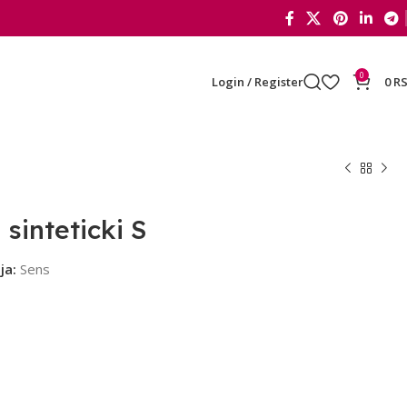
0
Login / Register
0
R
sinteticki S
ja:
Sens