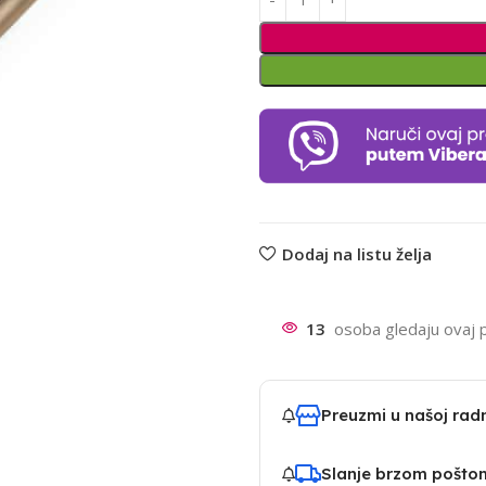
Dodaj na listu želja
13
osoba gledaju ovaj 
Preuzmi u našoj ra
Slanje brzom pošto