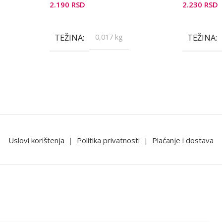
2.190
RSD
2.230
RSD
Pročitajte Još
Pročitajte 
TEŽINA
0,017 kg
TEŽINA
Uslovi korištenja
|
Politika privatnosti
|
Plaćanje i dostava