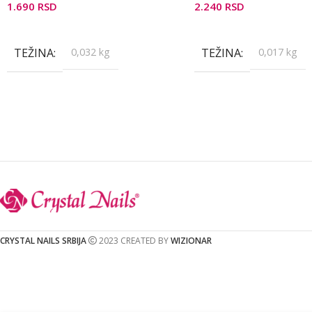
1.690
RSD
2.240
RSD
Dodaj U Korpu
Pročitajte Još
TEŽINA
0,032 kg
TEŽINA
0,017 kg
CRYSTAL NAILS SRBIJA
2023 CREATED BY
WIZIONAR