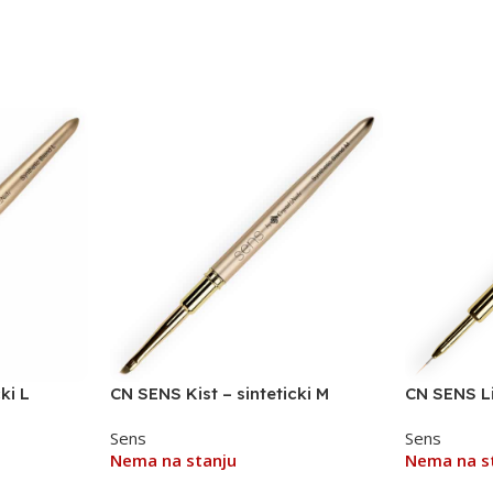
ki L
CN SENS Kist – sinteticki M
CN SENS L
TANKA ČE
Sens
Sens
Nema na stanju
Nema na s