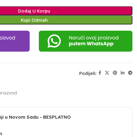
Dodaj U Korpu
Kupi Odmah
Podijeli:
proizvod
dnji u Novom Sadu - BESPLATNO
m