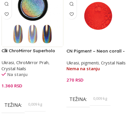
CN ChroMirror Superholo
CN Pigment – Neon corall -
pigment
koral
Ukrasi
,
ChroMirror Prah
,
Ukrasi
,
pigmenti
,
Crystal Nails
Crystal Nails
Nema na stanju
Na stanju
270
RSD
1.360
RSD
Pročitajte Još
Dodaj U Korpu
0,009 kg
TEŽINA
0,009 kg
TEŽINA