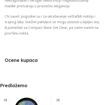
heksagonalnih i okruglih dekora koji i najjednostavniji
manikir pretvaraju u prazničnu eleganciju.
CN savet: pogodne su i za ukrašavanje veštačkih noktiju i
trajnog laka. Snežne pahuljice se mogu utisnuti u lepljivi sloj
ili pomešati sa Compact Base Gel Clear, pa zatim naneti na
površinu nokta.
Ocene kupaca
Predlažemo