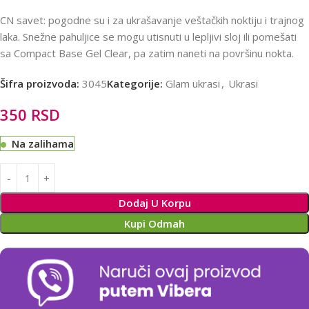
CN savet: pogodne su i za ukrašavanje veštačkih noktiju i trajnog
laka. Snežne pahuljice se mogu utisnuti u lepljivi sloj ili pomešati
sa Compact Base Gel Clear, pa zatim naneti na površinu nokta.
Šifra proizvoda:
3045
Kategorije:
Glam ukrasi
,
Ukrasi
350
RSD
Na zalihama
Alternative:
Dodaj U Korpu
Kupi Odmah