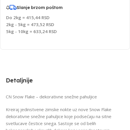
Slanje brzom poštom
Do 2kg = 415,44 RSD
2kg - 5kg = 473,52 RSD
5kg - 10kg = 633,24 RSD
Detaljnije
CN Snow Flake – dekorativne snežne pahuljice
Kreiraj jedinstvene zimske nokte uz nove Snow Flake
dekorativne snežne pahuljice koje podsećaju na sitne
svetlucave čestice snega. Sastoje se od belih