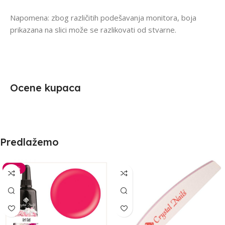
Napomena: zbog različitih podešavanja monitora, boja
prikazana na slici može se razlikovati od stvarne.
Ocene kupaca
Predlažemo
-30%