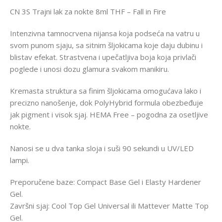
CN 3S Trajni lak za nokte 8ml THF – Fall in Fire
Intenzivna tamnocrvena nijansa koja podseća na vatru u
svom punom sjaju, sa sitnim šljokicama koje daju dubinu i
blistav efekat. Strastvena i upečatljiva boja koja privlači
poglede i unosi dozu glamura svakom manikiru.
Kremasta struktura sa finim šljokicama omogućava lako i
precizno nanošenje, dok PolyHybrid formula obezbeđuje
jak pigment i visok sjaj. HEMA Free – pogodna za osetljive
nokte.
Nanosi se u dva tanka sloja i suši 90 sekundi u UV/LED
lampi.
Preporučene baze: Compact Base Gel i Elasty Hardener
Gel.
Završni sjaj: Cool Top Gel Universal ili Mattever Matte Top
Gel.