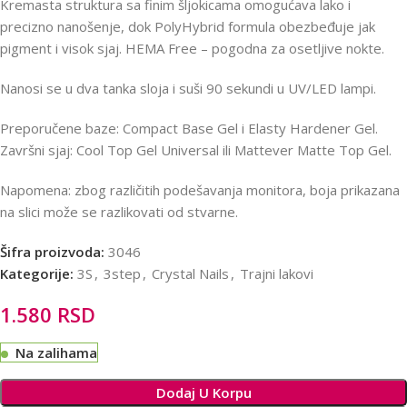
Kremasta struktura sa finim šljokicama omogućava lako i
precizno nanošenje, dok PolyHybrid formula obezbeđuje jak
pigment i visok sjaj. HEMA Free – pogodna za osetljive nokte.
Nanosi se u dva tanka sloja i suši 90 sekundi u UV/LED lampi.
Preporučene baze: Compact Base Gel i Elasty Hardener Gel.
Završni sjaj: Cool Top Gel Universal ili Mattever Matte Top Gel.
Napomena: zbog različitih podešavanja monitora, boja prikazana
na slici može se razlikovati od stvarne.
Šifra proizvoda:
3046
Kategorije:
3S
,
3step
,
Crystal Nails
,
Trajni lakovi
1.580
RSD
Na zalihama
Alternative:
Dodaj U Korpu