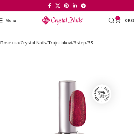
0
Menu
0
RS
Почетна
Crystal Nails
Trajni lakovi
3step
3S