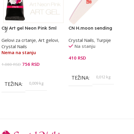
CN Art gel Neon Pink 5ml
CN H.moon sending
#180/200 turpija pink
Gelovi za crtanje
,
Art gelovi
,
Crystal Nails
,
Turpije
Na stanju
Crystal Nails
Nema na stanju
410
RSD
756
RSD
1.080
RSD
Dodaj U Korpu
Pročitajte Još
0,012 kg
TEŽINA
0,009 kg
TEŽINA