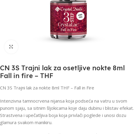
Click to enlarge
CN 3S Trajni lak za osetljive nokte 8ml
Fall in fire – THF
CN 3S Trajni lak za nokte 8ml THF – Fall in Fire
Intenzivna tamnocrvena nijansa koja podseća na vatru u svom
punom sjaju, sa sitnim šljokicama koje daju dubinu i blistav efekat.
Strastvena i upečatljiva boja koja privlači poglede i unosi dozu
glamura svakom manikiru.