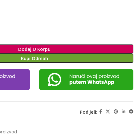
Dodaj U Korpu
Kupi Odmah
Podijeli:
proizvod