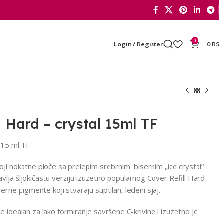
0
Login / Register
0
R
l Hard – crystal 15ml TF
 15 ml TF
oji nokatne ploče sa prelepim srebrnim, bisernim „ice crystal“
vlja šljokičastu verziju izuzetno popularnog Cover Refill Hard
serne pigmente koji stvaraju suptilan, ledeni sjaj.
 je idealan za lako formiranje savršene C-krivine i izuzetno je