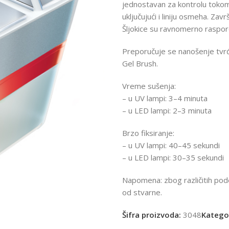
jednostavan za kontrolu tokom
uključujući i liniju osmeha. Zav
Šljokice su ravnomerno raspo
Preporučuje se nanošenje tvrđi
Gel Brush.
Vreme sušenja:
– u UV lampi: 3–4 minuta
– u LED lampi: 2–3 minuta
Brzo fiksiranje:
– u UV lampi: 40–45 sekundi
– u LED lampi: 30–35 sekundi
Napomena: zbog različitih pode
od stvarne.
Šifra proizvoda:
3048
Kategor