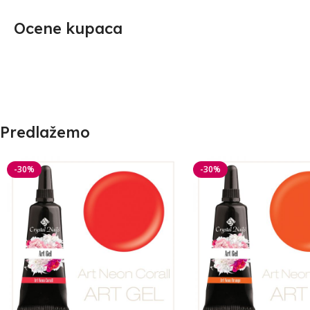
Ocene kupaca
Predlažemo
-30%
-30%