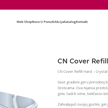
Web Shop
Novo U Ponudi
Akcija
Katalog
Kontakt
CN Cover Refil
CN Cover Refill Hard – Crystal
Gust gradivni gel u prirodnoj b
česticama. Ova nijansa predsta
gela. Sadrži sitne, beličasto-bi
Zahvaljujući svojoj gustini, gel