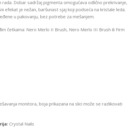
 rada. Dobar sadržaj pigmenta omogućava odlično prekrivanje,
ršni efekat je nežan, baršunast sjaj koji podseća na kristale leda.
ređene u pakovanju, bez potrebe za mešanjem.
m četkama: Nero Merlo II Brush, Nero Merlo III Brush ili Firm
šavanja monitora, boja prikazana na slici može se razlikovati
ija:
Crystal Nails