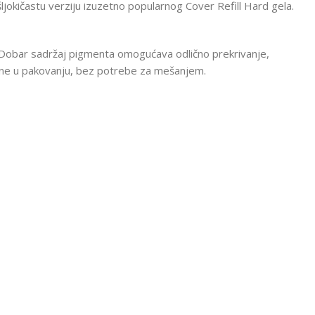
šljokičastu verziju izuzetno popularnog Cover Refill Hard gela.
da. Dobar sadržaj pigmenta omogućava odlično prekrivanje,
ređene u pakovanju, bez potrebe za mešanjem.