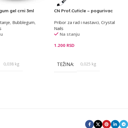
um gel crni 3ml
CN Prof.Cuticle – pogurivac
zanoktica
rtanje
,
Bubblegum
,
Pribor za rad i nastavci
,
Crystal
s
Nails
ju
Na stanju
1.200
RSD
orpu
Dodaj U Korpu
0,038 kg
TEŽINA
0,025 kg