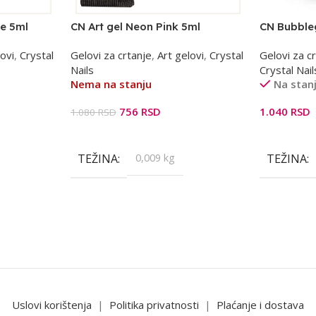
e 5ml
CN Art gel Neon Pink 5ml
CN Bubbleg
ovi
,
Crystal
Gelovi za crtanje
,
Art gelovi
,
Crystal
Gelovi za c
Nails
Crystal Nail
Nema na stanju
Na stan
756
RSD
1.040
RSD
1.080
RSD
Pročitajte Još
Dodaj U K
TEŽINA
0,009 kg
TEŽINA
Uslovi korištenja
|
Politika privatnosti
|
Plaćanje i dostava