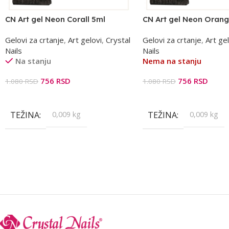
CN Art gel Neon Corall 5ml
CN Art gel Neon Orang
Gelovi za crtanje
,
Art gelovi
,
Crystal
Gelovi za crtanje
,
Art gel
Nails
Nails
Na stanju
Nema na stanju
756
RSD
756
RSD
1.080
RSD
1.080
RSD
Dodaj U Korpu
Pročitajte Još
TEŽINA
0,009 kg
TEŽINA
0,009 kg