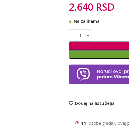
2.640
RSD
Na zalihama
Alternative:
Dodaj na listu želja
11
osoba gledaju ovaj 