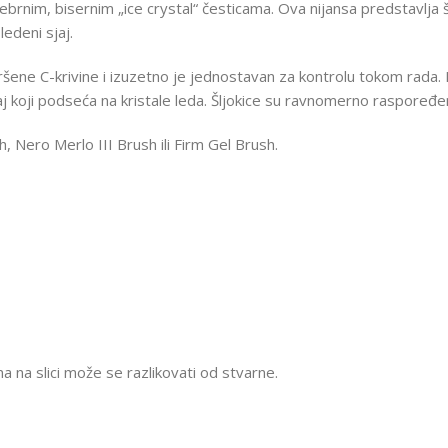
ebrnim, bisernim „ice crystal“ česticama. Ova nijansa predstavlja 
ledeni sjaj.
 savršene C-krivine i izuzetno je jednostavan za kontrolu tokom ra
t sjaj koji podseća na kristale leda. Šljokice su ravnomerno raspo
 Nero Merlo III Brush ili Firm Gel Brush.
 na slici može se razlikovati od stvarne.