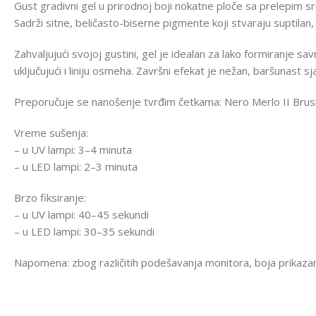
Gust gradivni gel u prirodnoj boji nokatne ploče sa prelepim sr
Sadrži sitne, beličasto-biserne pigmente koji stvaraju suptilan, 
Zahvaljujući svojoj gustini, gel je idealan za lako formiranje
uključujući i liniju osmeha. Završni efekat je nežan, baršunas
Preporučuje se nanošenje tvrđim četkama: Nero Merlo II Brush,
Vreme sušenja:
– u UV lampi: 3–4 minuta
– u LED lampi: 2–3 minuta
Brzo fiksiranje:
– u UV lampi: 40–45 sekundi
– u LED lampi: 30–35 sekundi
Napomena: zbog različitih podešavanja monitora, boja prikazana