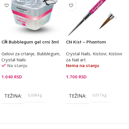
CN Bubblegum gel crni 3ml
CN Kist – Phantom
Gelovi za crtanje
,
Bubblegum
,
Crystal Nails
,
Kistovi
,
Kistovi
Crystal Nails
za Nail art
Na stanju
Nema na stanju
1.040
RSD
1.700
RSD
Dodaj U Korpu
Pročitajte Još
0,038 kg
0,017 kg
TEŽINA
TEŽINA