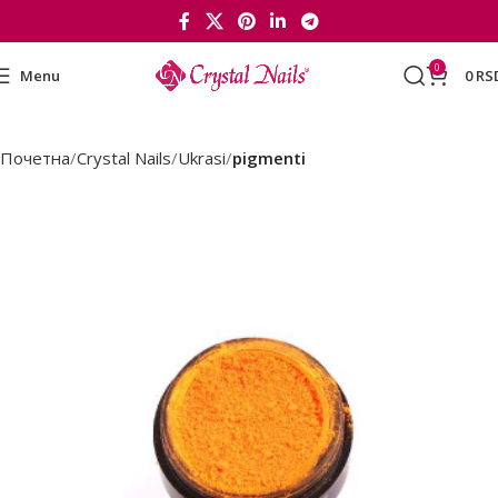
0
Menu
0
RS
Почетна
Crystal Nails
Ukrasi
pigmenti