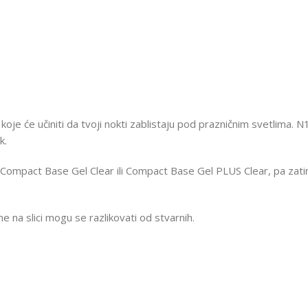
 koje će učiniti da tvoji nokti zablistaju pod prazničnim svetlima. 
k.
i sa Compact Base Gel Clear ili Compact Base Gel PLUS Clear, pa zat
 na slici mogu se razlikovati od stvarnih.