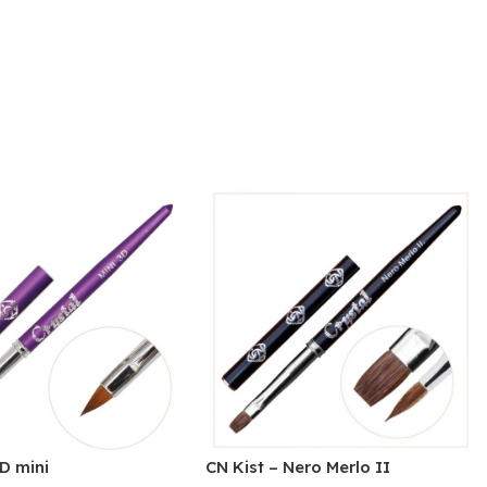
3D mini
CN Kist – Nero Merlo II