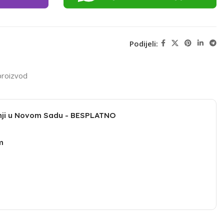
Podijeli:
proizvod
dnji u Novom Sadu - BESPLATNO
m