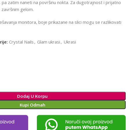
a zatim naneti na površinu nokta. Za dugotrajnost i prijatno
i završnim gelom.
šavanja monitora, boje prikazane na slici mogu se razlikovati
ije:
Crystal Nails
,
Glam ukrasi
,
Ukrasi
Dodaj U Korpu
Kupi Odmah