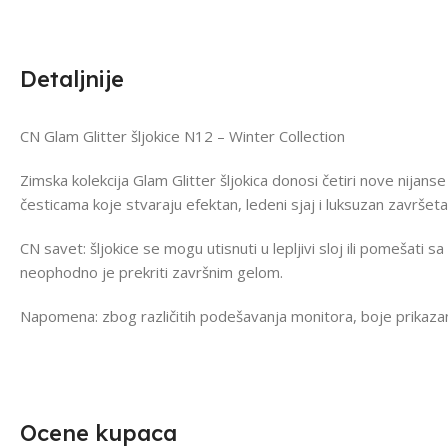
Detaljnije
CN Glam Glitter šljokice N12 – Winter Collection
Zimska kolekcija Glam Glitter šljokica donosi četiri nove nijanse
česticama koje stvaraju efektan, ledeni sjaj i luksuzan završeta
CN savet: šljokice se mogu utisnuti u lepljivi sloj ili pomešat
neophodno je prekriti završnim gelom.
Napomena: zbog različitih podešavanja monitora, boje prikazane
Ocene kupaca