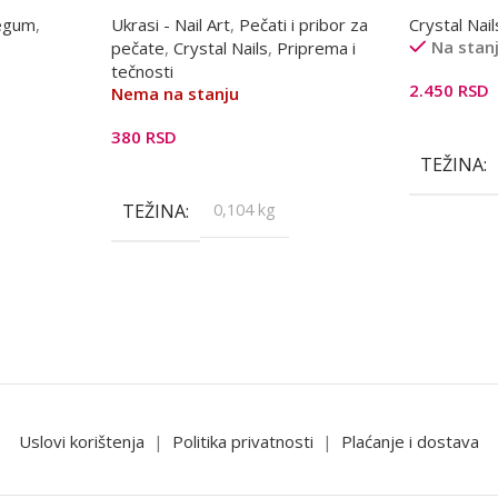
limun
egum
,
Ukrasi - Nail Art
,
Pečati i pribor za
Crystal Nail
Na stan
pečate
,
Crystal Nails
,
Priprema i
tečnosti
2.450
RSD
Nema na stanju
Dodaj U K
380
RSD
TEŽINA
Pročitajte Još
TEŽINA
0,104 kg
Uslovi korištenja
|
Politika privatnosti
|
Plaćanje i dostava