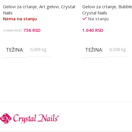
Gelovi za crtanje
,
Art gelovi
,
Crystal
Gelovi za crtanje
,
Bubbl
Nails
Crystal Nails
Nema na stanju
Na stanju
756
RSD
1.040
RSD
1.080
RSD
Pročitajte Još
Dodaj U Korpu
TEŽINA
0,009 kg
TEŽINA
0,038 kg