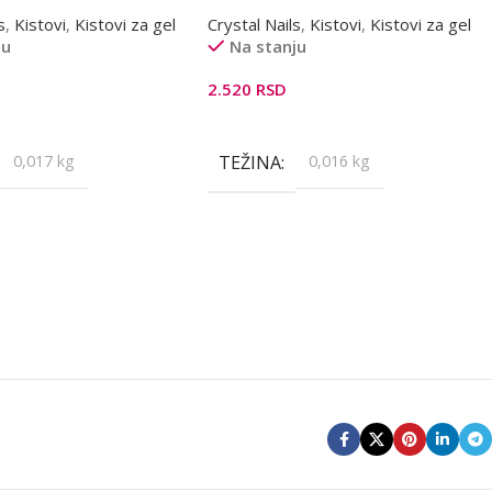
s
,
Kistovi
,
Kistovi za gel
Crystal Nails
,
Kistovi
,
Kistovi za gel
ju
Na stanju
2.520
RSD
orpu
Dodaj U Korpu
0,017 kg
TEŽINA
0,016 kg