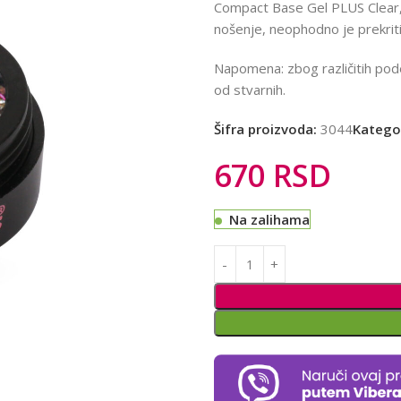
Compact Base Gel PLUS Clear, p
nošenje, neophodno je prekrit
Napomena: zbog različitih pode
od stvarnih.
Šifra proizvoda:
3044
Kategor
670
RSD
Na zalihama
Alternative: