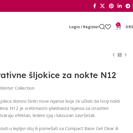
0
Login / Register
0
R
tivne šljokice za nokte N12
 Winter Collection
jokica donosi četiri nove nijanse koje će učiniti da tvoji nokti
lima. N12 je srebrnasto-platinasta nijansa sa izrazitim
varaju efektan, ledeni sjaj i luksuzan završetak.
uti u lepljivi sloj ili pomešati sa Compact Base Gel Clear ili