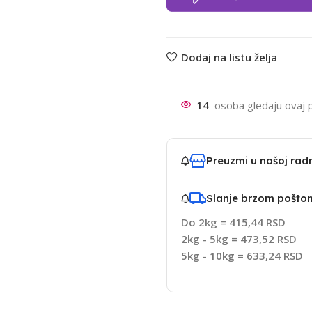
Dodaj na listu želja
14
osoba gledaju ovaj 
Preuzmi u našoj ra
Slanje brzom pošto
Do 2kg = 415,44 RSD
2kg - 5kg = 473,52 RSD
5kg - 10kg = 633,24 RSD