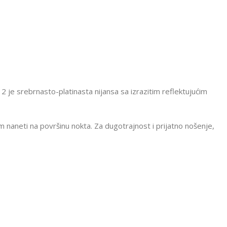
N12 je srebrnasto-platinasta nijansa sa izrazitim reflektujućim
im naneti na površinu nokta. Za dugotrajnost i prijatno nošenje,