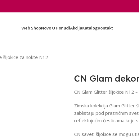
Web Shop
Novo U Ponudi
Akcija
Katalog
Kontakt
 šljokice za nokte N12
CN Glam dekora
CN Glam Glitter šljokice N12 –
Zimska kolekcija Glam Glitter šl
zablistaju pod prazničnim svet
reflektujućim česticama koje st
CN savet: šljokice se mogu utisn