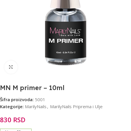
Click to enlarge
MN M primer – 10ml
Šifra proizvoda:
5001
Kategorije:
MarilyNails
,
MarilyNails Priprema i Ulje
830
RSD