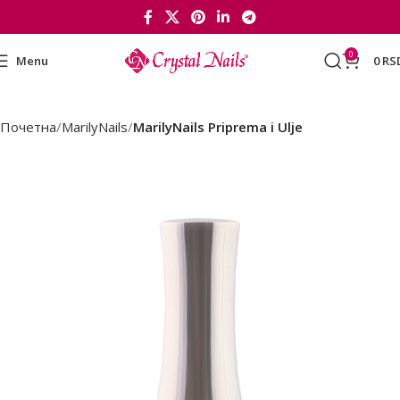
0
Menu
0
RS
Почетна
MarilyNails
MarilyNails Priprema i Ulje