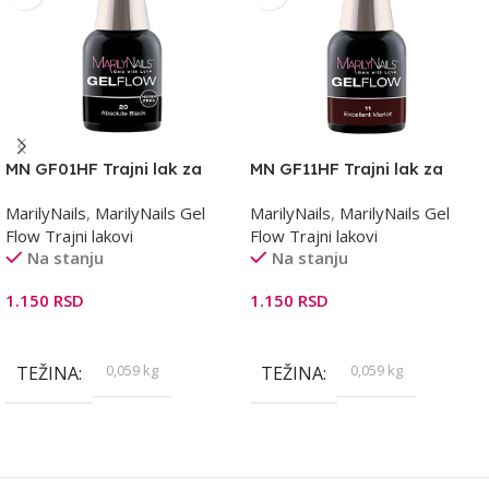
MN GF01HF Trajni lak za
MN GF11HF Trajni lak za
osetljive nokte 7ml
osetljive nokte 7ml
MarilyNails
,
MarilyNails Gel
MarilyNails
,
MarilyNails Gel
Flow Trajni lakovi
Flow Trajni lakovi
Na stanju
Na stanju
1.150
RSD
1.150
RSD
Dodaj U Korpu
Dodaj U Korpu
0,059 kg
0,059 kg
TEŽINA
TEŽINA