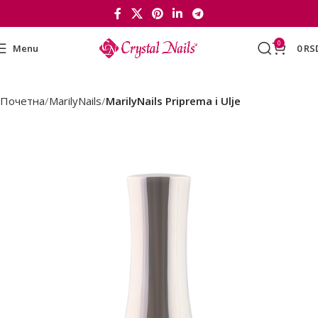
0
Menu
0
RS
Почетна
MarilyNails
MarilyNails Priprema i Ulje