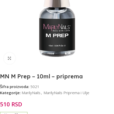
Click to enlarge
MN M Prep – 10ml – priprema
Šifra proizvoda:
5021
Kategorije:
MarilyNails
,
MarilyNails Priprema i Ulje
510
RSD