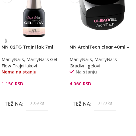
MN 02FG Trajni lak 7ml
MN ArchiTech clear 40ml –
gradivni gel
MarilyNails
,
MarilyNails Gel
MarilyNails
,
MarilyNails
Flow Trajni lakovi
Gradivni gelovi
Nema na stanju
Na stanju
1.150
RSD
4.060
RSD
Pročitajte Još
Dodaj U Korpu
0,059 kg
0,173 kg
TEŽINA
TEŽINA