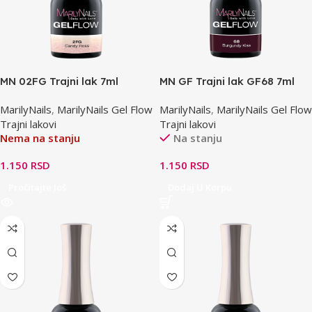
MN 02FG Trajni lak 7ml
MN GF Trajni lak GF68 7ml
Burgundy kiss
MarilyNails
,
MarilyNails Gel Flow
MarilyNails
,
MarilyNails Gel Flow
Trajni lakovi
Trajni lakovi
Nema na stanju
Na stanju
1.150
RSD
1.150
RSD
Pročitajte Još
Dodaj U Korpu