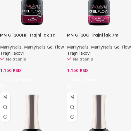
MN GF100HF Trajni lak za
MN GF10G Trajni lak 7ml
osetljive nokte 7ml
MarilyNails
,
MarilyNails Gel Flow
MarilyNails
,
MarilyNails Gel Flow
Trajni lakovi
Trajni lakovi
Na stanju
Na stanju
1.150
RSD
1.150
RSD
Dodaj U Korpu
Dodaj U Korpu