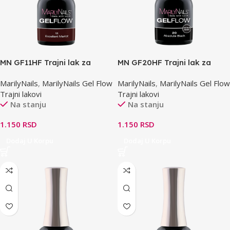
MN GF11HF Trajni lak za
MN GF20HF Trajni lak za
osetljive nokte 7ml
osetljive nokte 7ml
MarilyNails
,
MarilyNails Gel Flow
MarilyNails
,
MarilyNails Gel Flow
Trajni lakovi
Trajni lakovi
Na stanju
Na stanju
1.150
RSD
1.150
RSD
Dodaj U Korpu
Dodaj U Korpu