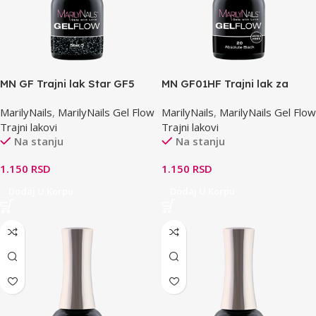
MN GF Trajni lak Star GF5
MN GF01HF Trajni lak za
7ml
osetljive nokte 7ml
MarilyNails
,
MarilyNails Gel Flow
MarilyNails
,
MarilyNails Gel Flow
Trajni lakovi
Trajni lakovi
Na stanju
Na stanju
1.150
RSD
1.150
RSD
Dodaj U Korpu
Dodaj U Korpu