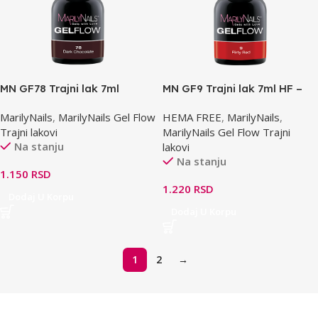
MN GF78 Trajni lak 7ml
MN GF9 Trajni lak 7ml HF –
Flirty Red
MarilyNails
,
MarilyNails Gel Flow
HEMA FREE
,
MarilyNails
,
Trajni lakovi
MarilyNails Gel Flow Trajni
Na stanju
lakovi
Na stanju
1.150
RSD
1.220
RSD
Dodaj U Korpu
Dodaj U Korpu
1
2
→