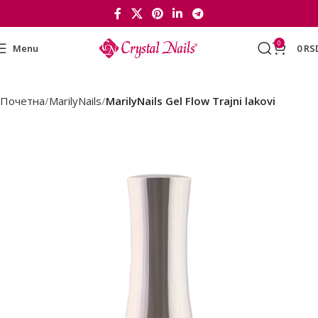
0
Menu
0
RS
Почетна
MarilyNails
MarilyNails Gel Flow Trajni lakovi