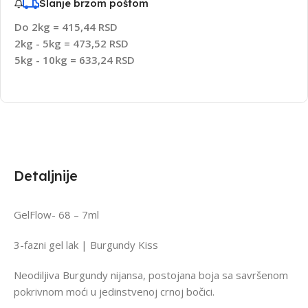
Slanje brzom poštom
Do 2kg = 415,44 RSD
2kg - 5kg = 473,52 RSD
5kg - 10kg = 633,24 RSD
Detaljnije
GelFlow- 68 – 7ml
3-fazni gel lak | Burgundy Kiss
Neodiljiva Burgundy nijansa, postojana boja sa savršenom
pokrivnom moći u jedinstvenoj crnoj bočici.