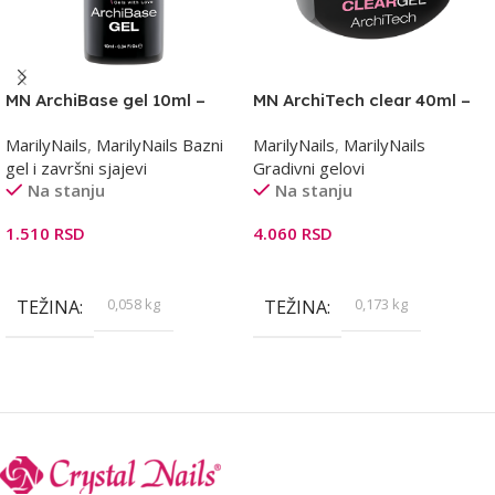
MN ArchiBase gel 10ml –
MN ArchiTech clear 40ml –
bazni gel
gradivni gel
MarilyNails
,
MarilyNails Bazni
MarilyNails
,
MarilyNails
gel i završni sjajevi
Gradivni gelovi
Na stanju
Na stanju
1.510
RSD
4.060
RSD
Dodaj U Korpu
Dodaj U Korpu
0,058 kg
0,173 kg
TEŽINA
TEŽINA