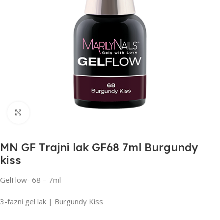
Click to enlarge
MN GF Trajni lak GF68 7ml Burgundy
kiss
GelFlow- 68 – 7ml
3-fazni gel lak | Burgundy Kiss