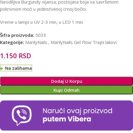
Neodiljiva Burgundy nijansa, postojana boja sa savršenom
pokrivnom moći u jedinstvenoj crnoj bočici.
Vreme u lampi u UV 2-3 min, u LED 1 min.
Šifra proizvoda:
5033
Kategorije:
MarilyNails
,
MarilyNails Gel Flow Trajni lakovi
1.150
RSD
Na zalihama
Alternative:
Dodaj U Korpu
Kupi Odmah