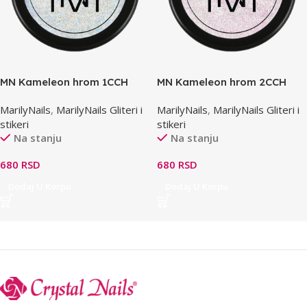
MN Kameleon hrom 1CCH
MN Kameleon hrom 2CCH
plavi
pink
MarilyNails
,
MarilyNails Gliteri i
MarilyNails
,
MarilyNails Gliteri i
stikeri
stikeri
Na stanju
Na stanju
680
RSD
680
RSD
Dodaj U Korpu
Dodaj U Korpu