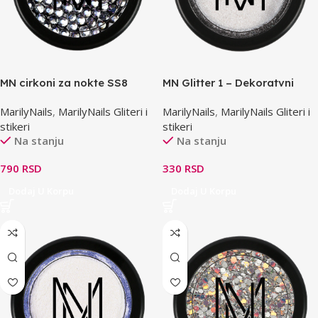
MN cirkoni za nokte SS8
MN Glitter 1 – Dekoratvni
100kom
prah
MarilyNails
,
MarilyNails Gliteri i
MarilyNails
,
MarilyNails Gliteri i
stikeri
stikeri
Na stanju
Na stanju
790
RSD
330
RSD
Dodaj U Korpu
Dodaj U Korpu