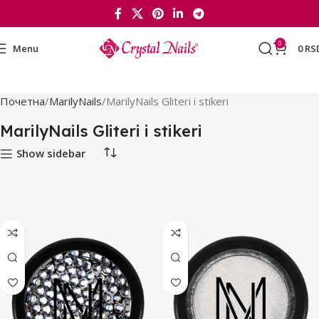
0
Menu
0
RS
Почетна
MarilyNails
MarilyNails Gliteri i stikeri
MarilyNails Gliteri i stikeri
Show sidebar