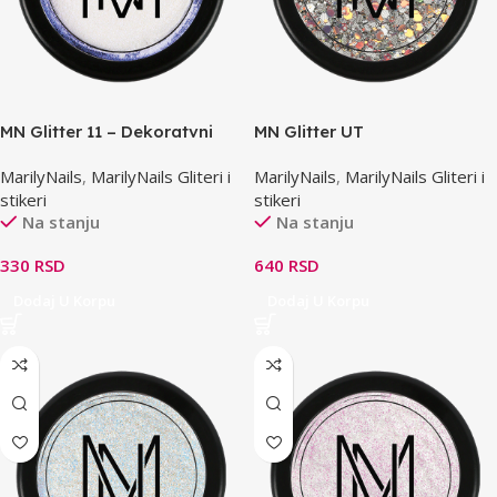
MN Glitter 11 – Dekoratvni
MN Glitter UT
prah
MarilyNails
,
MarilyNails Gliteri i
MarilyNails
,
MarilyNails Gliteri i
stikeri
stikeri
Na stanju
Na stanju
330
RSD
640
RSD
Dodaj U Korpu
Dodaj U Korpu