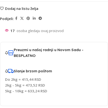
Dodaj na listu želja
Podijeli:
17
osoba gledaju ovaj proizvod
Preuzmi u našoj radnji u Novom Sadu -
BESPLATNO
Slanje brzom poštom
Do 2kg = 415,44 RSD
2kg - 5kg = 473,52 RSD
5kg - 10kg = 633,24 RSD