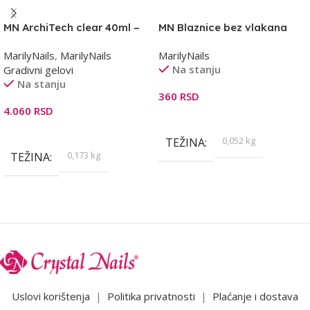
MN ArchiTech clear 40ml –
MN Blaznice bez vlakana
gradivni gel
100kom
MarilyNails
,
MarilyNails
MarilyNails
Na stanju
Gradivni gelovi
Na stanju
360
RSD
4.060
RSD
Dodaj U Korpu
Dodaj U Korpu
0,052 kg
TEŽINA
0,173 kg
TEŽINA
Uslovi korištenja
|
Politika privatnosti
|
Plaćanje i dostava