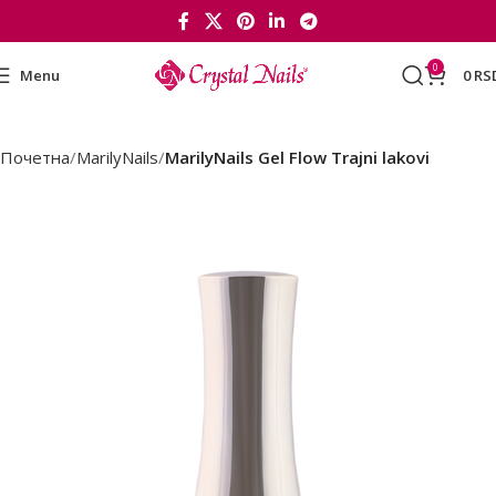
0
Menu
0
RS
Почетна
MarilyNails
MarilyNails Gel Flow Trajni lakovi