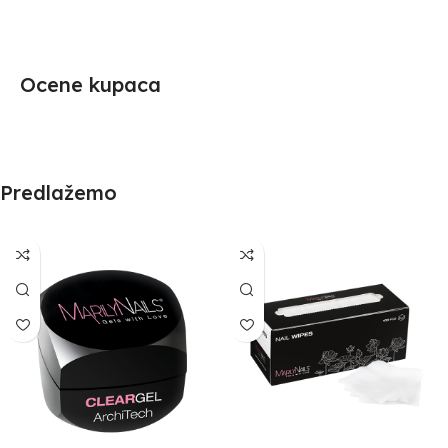
Ocene kupaca
Predlažemo