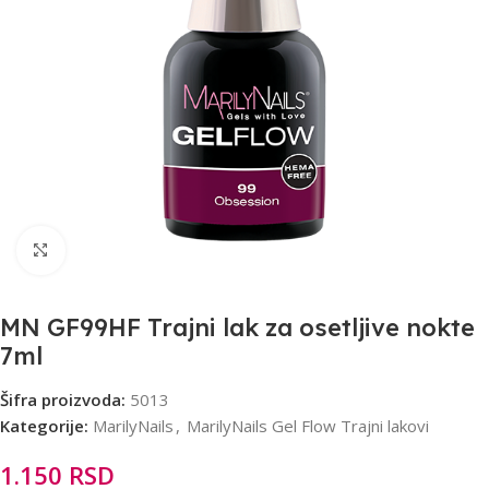
Click to enlarge
MN GF99HF Trajni lak za osetljive nokte
7ml
Šifra proizvoda:
5013
Kategorije:
MarilyNails
,
MarilyNails Gel Flow Trajni lakovi
1.150
RSD