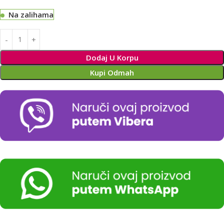
Na zalihama
Alternative:
Dodaj U Korpu
Kupi Odmah