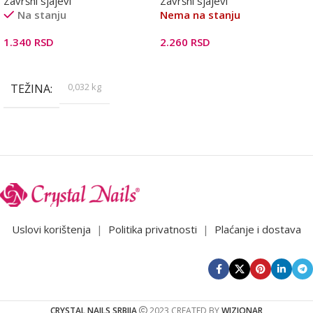
Završni sjajevi
Završni sjajevi
Na stanju
Nema na stanju
1.340
RSD
2.260
RSD
Dodaj U Korpu
Pročitajte Još
0,032 kg
TEŽINA
Uslovi korištenja
|
Politika privatnosti
|
Plaćanje i dostava
CRYSTAL NAILS SRBIJA
2023 CREATED BY
WIZIONAR