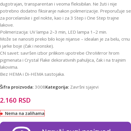
dugotrajan, transparentan i veoma fleksibilan. Ne žuti i nije
potrebno dodatno fiksiranje nakon polimerizacije. Preporučuje se
za porcelanske i gel nokte, kao i za 3 Step i One Step trajne
lakove.
Polimerizacija: UV lampa 2–3 min, LED lampa 1–2 min.
Može se nanositi preko bilo koje nijanse – idealan je za belu, crnu
i jarke boje (čak i neonske).
CN savet: savršen izbor prilikom upotrebe ChroMirror hrom
pigmenata i Crystal Flake dekorativnih pahuljica, čak i na trajnim
lakovima.
Bez HEMA i Di-HEMA sastojaka.
Šifra proizvoda:
3008
Kategorija:
Završni sjajevi
2.160
RSD
Nema na zalihama