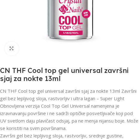
Click to enlarge
CN THF Cool top gel universal završni
sjaj za nokte 13ml
CN THF Cool top gel universal završni sjaj za nokte 13ml Završni
gel bez lepljivog sloja, rastvorljiv i ultra lagan – Super Light
Obnovljena verzija Cool Top Gel Universal namenjena je
izravnavanju površine i ne sadrži optičke posvetljivače koji pod
UV svetlom daju plavičast odsjaj, pa ne menja nijansu boje. Može
se koristiti na svim površinama.
Završni gel bez lepljivog sloja, rastvorljiv, srednje gustine,