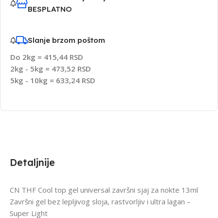
BESPLATNO
Slanje brzom poštom
Do 2kg = 415,44 RSD
2kg - 5kg = 473,52 RSD
5kg - 10kg = 633,24 RSD
Detaljnije
CN THF Cool top gel universal završni sjaj za nokte 13ml
Završni gel bez lepljivog sloja, rastvorljiv i ultra lagan –
Super Light