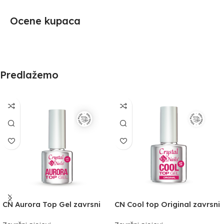
Ocene kupaca
Predlažemo
CN Aurora Top Gel zavrsni
CN Cool top Original zavrsni
sjaj za nokte 4ml THF
sjaj 13ml THF