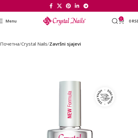
0
Menu
0
RS
Почетна
Crystal Nails
Završni sjajevi