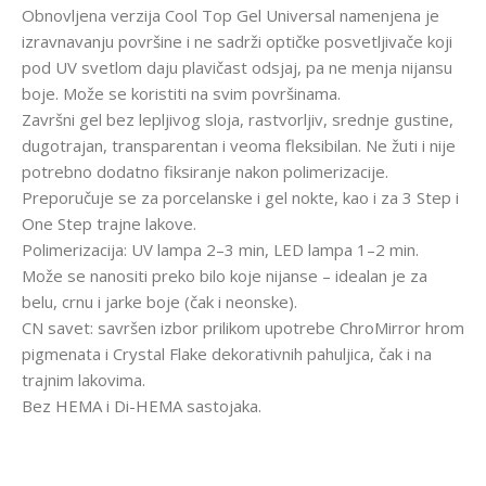
Obnovljena verzija Cool Top Gel Universal namenjena je
izravnavanju površine i ne sadrži optičke posvetljivače koji
pod UV svetlom daju plavičast odsjaj, pa ne menja nijansu
boje. Može se koristiti na svim površinama.
Završni gel bez lepljivog sloja, rastvorljiv, srednje gustine,
dugotrajan, transparentan i veoma fleksibilan. Ne žuti i nije
potrebno dodatno fiksiranje nakon polimerizacije.
Preporučuje se za porcelanske i gel nokte, kao i za 3 Step i
One Step trajne lakove.
Polimerizacija: UV lampa 2–3 min, LED lampa 1–2 min.
Može se nanositi preko bilo koje nijanse – idealan je za
belu, crnu i jarke boje (čak i neonske).
CN savet: savršen izbor prilikom upotrebe ChroMirror hrom
pigmenata i Crystal Flake dekorativnih pahuljica, čak i na
trajnim lakovima.
Bez HEMA i Di-HEMA sastojaka.