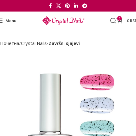
0
Menu
0
RS
Почетна
Crystal Nails
Završni sjajevi