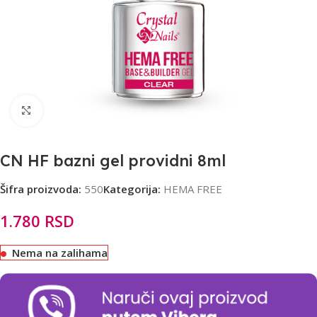
Click to enlarge
CN HF bazni gel providni 8ml
Šifra proizvoda:
550
Kategorija:
HEMA FREE
1.780
RSD
Nema na zalihama