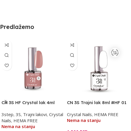
Predlažemo
CN 3S HF Crystal lak 4ml
CN 3S Trajni lak 8ml #HF 01
HF09 – bez
– beli
3step
,
3S
,
Trajni lakovi
,
Crystal
Crystal Nails
,
HEMA FREE
Nema na stanju
Nails
,
HEMA FREE
Nema na stanju