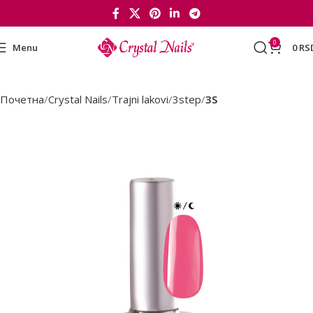
0
Menu
0
RS
Почетна
Crystal Nails
Trajni lakovi
3step
3S