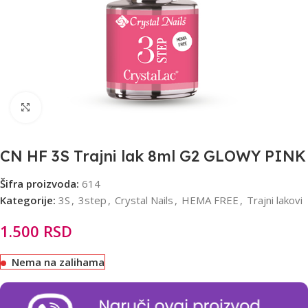
Click to enlarge
CN HF 3S Trajni lak 8ml G2 GLOWY PINK
Šifra proizvoda:
614
Kategorije:
3S
,
3step
,
Crystal Nails
,
HEMA FREE
,
Trajni lakovi
1.500
RSD
Nema na zalihama