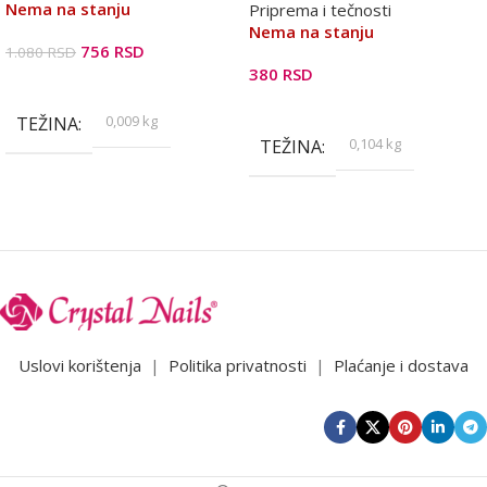
Nema na stanju
Priprema i tečnosti
Nema na stanju
756
RSD
1.080
RSD
380
RSD
Pročitajte Još
Pročitajte Još
0,009 kg
TEŽINA
0,104 kg
TEŽINA
Uslovi korištenja
|
Politika privatnosti
|
Plaćanje i dostava