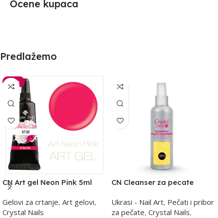
Ocene kupaca
Predlažemo
-30%
CN Art gel Neon Pink 5ml
CN Cleanser za pecate
100ml -limun
Gelovi za crtanje
,
Art gelovi
,
Ukrasi - Nail Art
,
Pečati i pribor
Crystal Nails
za pečate
,
Crystal Nails
,