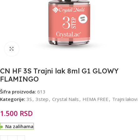
Click to enlarge
CN HF 3S Trajni lak 8ml G1 GLOWY
FLAMINGO
Šifra proizvoda:
613
Kategorije:
3S
,
3step
,
Crystal Nails
,
HEMA FREE
,
Trajni lakovi
1.500
RSD
Na zalihama
Alternative: