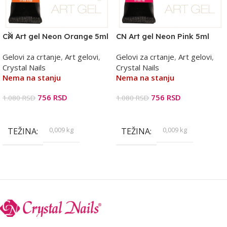
CN Art gel Neon Orange 5ml
CN Art gel Neon Pink 5ml
Gelovi za crtanje
,
Art gelovi
,
Gelovi za crtanje
,
Art gelovi
,
Crystal Nails
Crystal Nails
Nema na stanju
Nema na stanju
756
RSD
756
RSD
1.080
RSD
1.080
RSD
Pročitajte Još
Pročitajte Još
0,009 kg
0,009 kg
TEŽINA
TEŽINA