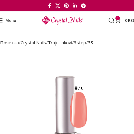
0
Menu
0
RS
Почетна
Crystal Nails
Trajni lakovi
3step
3S