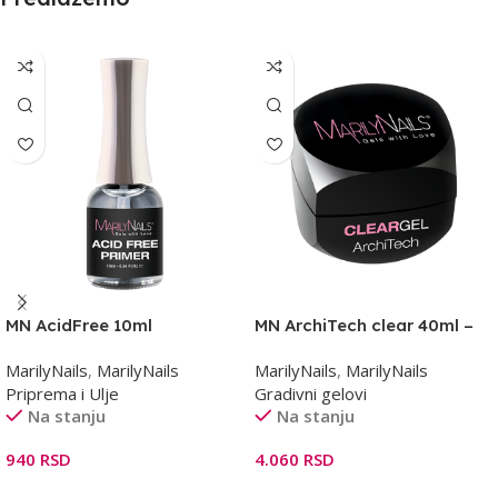
MN AcidFree 10ml
MN ArchiTech clear 40ml –
gradivni gel
MarilyNails
,
MarilyNails
MarilyNails
,
MarilyNails
Priprema i Ulje
Gradivni gelovi
Na stanju
Na stanju
940
RSD
4.060
RSD
Dodaj U Korpu
Dodaj U Korpu