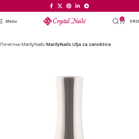
0
Menu
0
RS
Почетна
MarilyNails
MarilyNails Ulja za zanoktice