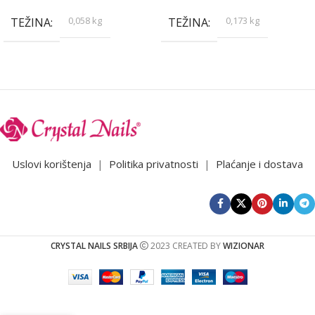
0,058 kg
0,173 kg
TEŽINA
TEŽINA
Uslovi korištenja
|
Politika privatnosti
|
Plaćanje i dostava
CRYSTAL NAILS SRBIJA
2023 CREATED BY
WIZIONAR
5036 MN
Ulje za