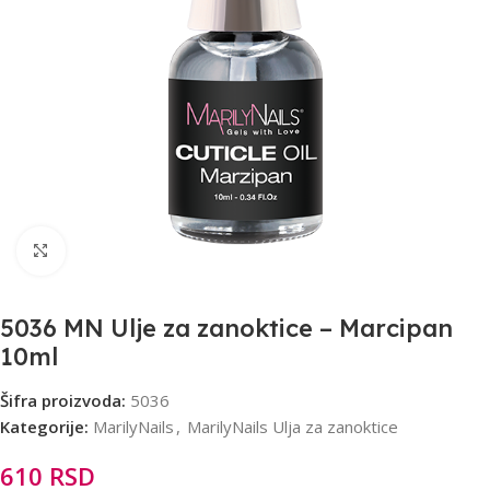
Click to enlarge
5036 MN Ulje za zanoktice – Marcipan
10ml
Šifra proizvoda:
5036
Kategorije:
MarilyNails
,
MarilyNails Ulja za zanoktice
610
RSD