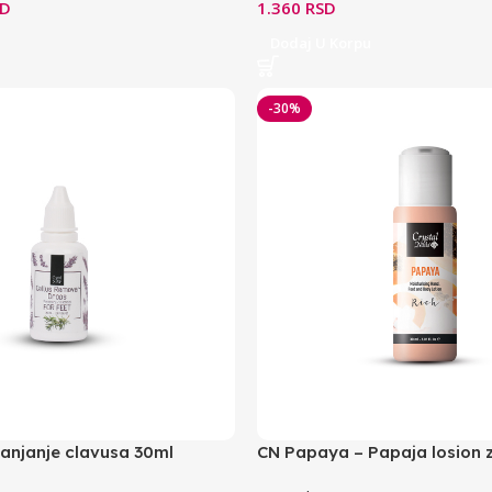
SD
1.360
RSD
Dodaj U Korpu
-30%
lanjanje clavusa 30ml
CN Papaya – Papaja losion 