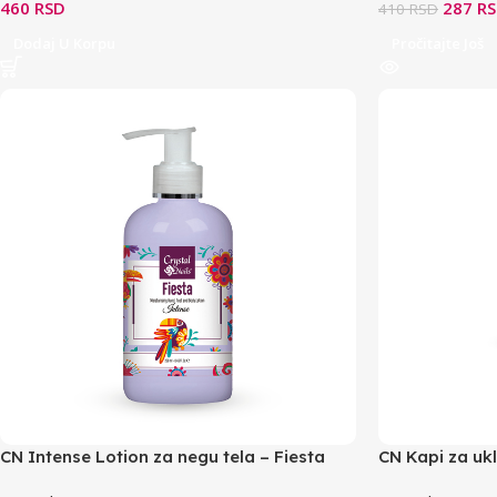
460
RSD
287
R
410
RSD
Dodaj U Korpu
Pročitajte Još
CN Intense Lotion za negu tela – Fiesta
CN Kapi za uk
250ml