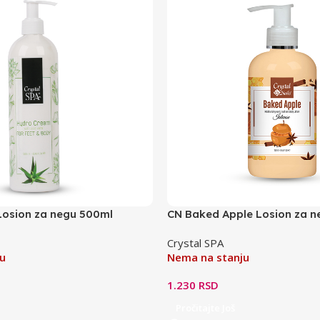
Losion za negu 500ml
CN Baked Apple Losion za ne
– 250ml
Crystal SPA
u
Nema na stanju
1.230
RSD
Pročitajte Još