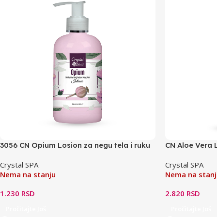
3056 CN Opium Losion za negu tela i ruku
CN Aloe Vera 
– 250ml
Crystal SPA
Crystal SPA
Nema na stanju
Nema na stanj
1.230
RSD
2.820
RSD
Pročitajte Još
Pročitajte Još