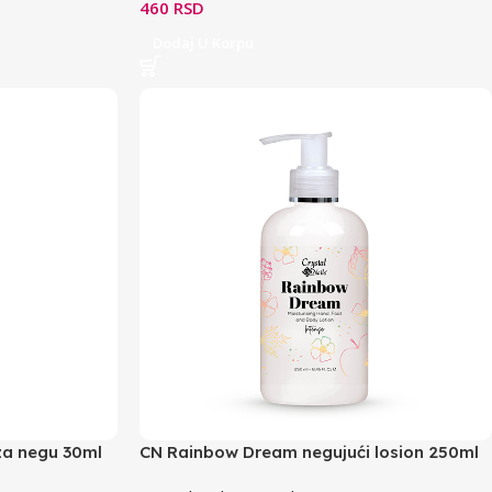
460
RSD
Dodaj U Korpu
za negu 30ml
CN Rainbow Dream negujući losion 250ml