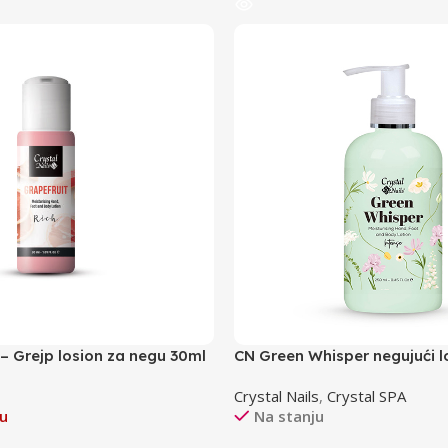
– Grejp losion za negu 30ml
CN Green Whisper negujući l
Crystal Nails
,
Crystal SPA
u
Na stanju