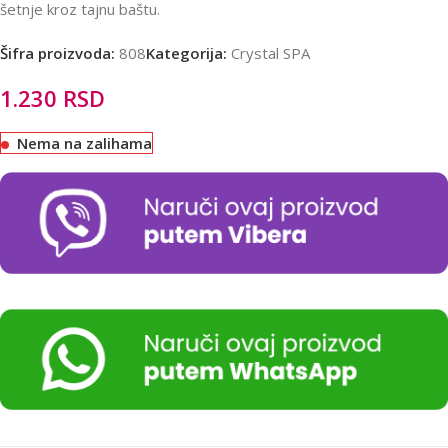
šetnje kroz tajnu baštu.
Šifra proizvoda:
808
Kategorija:
Crystal SPA
1.230
RSD
Nema na zalihama