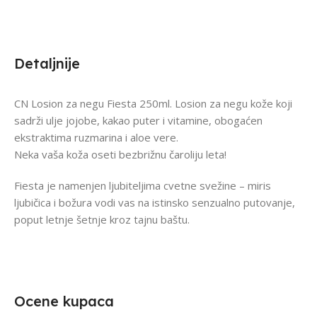
Detaljnije
CN Losion za negu Fiesta 250ml. Losion za negu kože koji
sadrži ulje jojobe, kakao puter i vitamine, obogaćen
ekstraktima ruzmarina i aloe vere.
Neka vaša koža oseti bezbrižnu čaroliju leta!
Fiesta je namenjen ljubiteljima cvetne svežine – miris
ljubičica i božura vodi vas na istinsko senzualno putovanje,
poput letnje šetnje kroz tajnu baštu.
Ocene kupaca