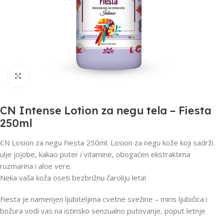
Click to enlarge
CN Intense Lotion za negu tela – Fiesta
250ml
CN Losion za negu Fiesta 250ml. Losion za negu kože koji sadrži
ulje jojobe, kakao puter i vitamine, obogaćen ekstraktima
ruzmarina i aloe vere.
Neka vaša koža oseti bezbrižnu čaroliju leta!
Fiesta je namenjen ljubiteljima cvetne svežine – miris ljubičica i
božura vodi vas na istinsko senzualno putovanje, poput letnje