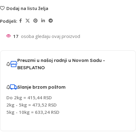
Dodaj na listu želja
Podijeli:
17
osoba gledaju ovaj proizvod
Preuzmi u našoj radnji u Novom Sadu -
BESPLATNO
Slanje brzom poštom
Do 2kg = 415,44 RSD
2kg - 5kg = 473,52 RSD
5kg - 10kg = 633,24 RSD