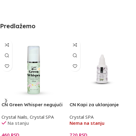
Predlažemo
CN Green Whisper negujući
CN Kapi za uklanjanje
losion 30ml
clavusa 30ml
Crystal Nails
,
Crystal SPA
Crystal SPA
Na stanju
Nema na stanju
460
RSD
720
RSD