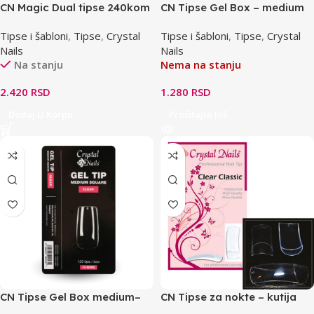
CN Magic Dual tipse 240kom
CN Tipse Gel Box – medium
Coffin
Badem 120 kom.
Tipse i šabloni
,
Tipse
,
Crystal
Tipse i šabloni
,
Tipse
,
Crystal
Nails
Nails
Na stanju
Nema na stanju
2.420
RSD
1.280
RSD
Dodaj U Korpu
Pročitajte Još
CN Tipse Gel Box medium–
CN Tipse za nokte – kutija
Kocka 120 kom
100 kom