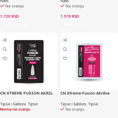
Nails
Nails
Na stanju
Na stanju
1.720
RSD
1.570
RSD
Dodaj U Korpu
Dodaj U Korpu
CN XTREME FUSION AKRIL
CN Xtreme Fusion Akrilne
GEL TIPSA BADEM
Univerzalne Reverse Tipse
Tipse i šabloni
,
Tipse
Tipse i šabloni
,
Tipse
(120kom) – Kocka
Nema na stanju
Na stanju