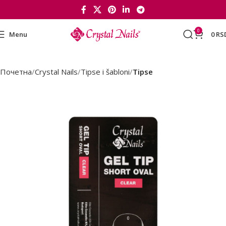
0
Menu
0
RS
Почетна
Crystal Nails
Tipse i šabloni
Tipse