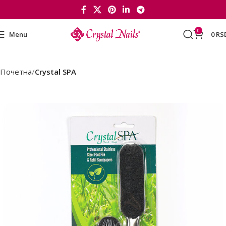
0
Menu
0
RS
Почетна
Crystal SPA