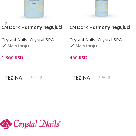
CN Dark Harmony negujući
CN Dark Harmony negujući
losion 250ml
losion 30ml
Crystal Nails
,
Crystal SPA
Crystal Nails
,
Crystal SPA
Na stanju
Na stanju
1.360
RSD
460
RSD
Dodaj U Korpu
Dodaj U Korpu
0,27 kg
0,04 kg
TEŽINA
TEŽINA