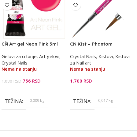
CN Art gel Neon Pink 5ml
CN Kist – Phantom
Gelovi za crtanje
,
Art gelovi
,
Crystal Nails
,
Kistovi
,
Kistovi
Crystal Nails
za Nail art
Nema na stanju
Nema na stanju
756
RSD
1.700
RSD
1.080
RSD
Pročitajte Još
Pročitajte Još
0,009 kg
0,017 kg
TEŽINA
TEŽINA