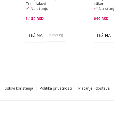
Trajni lakovi
stikeri
Na stanju
Na stan
1.150
RSD
640
RSD
Dodaj U Korpu
Dodaj U K
TEŽINA
0,059 kg
TEŽINA
Uslovi korištenja
|
Politika privatnosti
|
Plaćanje i dostava