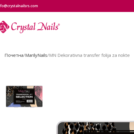
nfo@crystalnailsrs.com
Почетна
MarilyNails
MN Dekorativna transfer folija za nokte