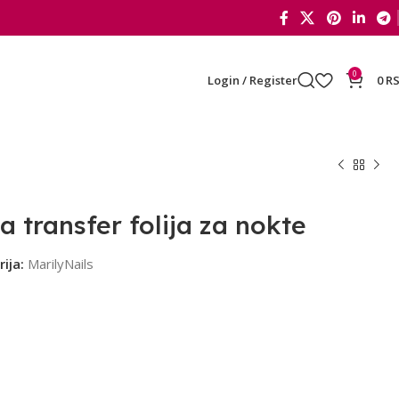
0
Login / Register
0
R
 transfer folija za nokte
ija:
MarilyNails