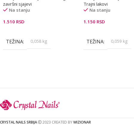
završni sjajevi
Trajni lakovi
Na stanju
Na stanju
1.510
RSD
1.150
RSD
Dodaj U Korpu
Dodaj U Korpu
TEŽINA
0,058 kg
TEŽINA
0,059 kg
CRYSTAL NAILS SRBIJA
2023 CREATED BY
WIZIONAR