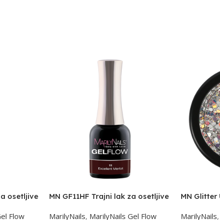
a osetljive
MN GF11HF Trajni lak za osetljive
MN Glitter
nokte 7ml
Gel Flow
MarilyNails
,
MarilyNails Gel Flow
MarilyNails