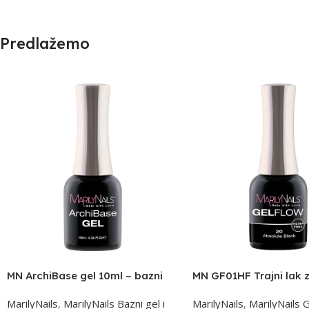
Predlažemo
MN ArchiBase gel 10ml – bazni
MN GF01HF Trajni lak z
gel
nokte 7ml
MarilyNails
,
MarilyNails Bazni gel i
MarilyNails
,
MarilyNails 