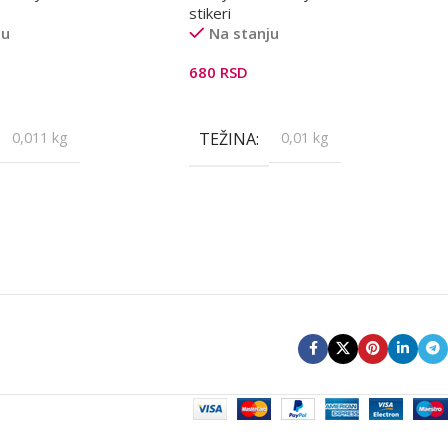
stikeri
ju
Na stanju
680
RSD
orpu
Dodaj U Korpu
0,011 kg
TEŽINA
0,01 kg