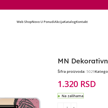
Web Shop
Novo U Ponudi
Akcija
Katalog
Kontakt
MN Dekorativna
Šifra proizvoda:
5029
Kategor
1.320
RSD
Na zalihama
Alternative: