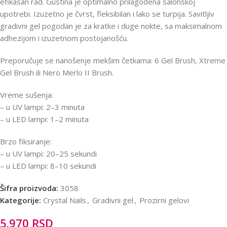
efikasan rad. Gustina je optimalno prilagođena salonskoj
upotrebi. Izuzetno je čvrst, fleksibilan i lako se turpija. Savitljiv
gradivni gel pogodan je za kratke i duge nokte, sa maksimalnom
adhezijom i izuzetnom postojanošću.
Preporučuje se nanošenje mekšim četkama: 6 Gel Brush, Xtreme
Gel Brush ili Nero Merlo II Brush.
Vreme sušenja:
– u UV lampi: 2–3 minuta
– u LED lampi: 1–2 minuta
Brzo fiksiranje:
– u UV lampi: 20–25 sekundi
– u LED lampi: 8–10 sekundi
Šifra proizvoda:
3058
Kategorije:
Crystal Nails
,
Gradivni gel
,
Prozirni gelovi
5.970
RSD