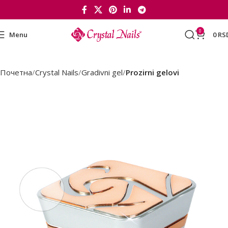
0
Menu
0
RS
Почетна
Crystal Nails
Gradivni gel
Prozirni gelovi