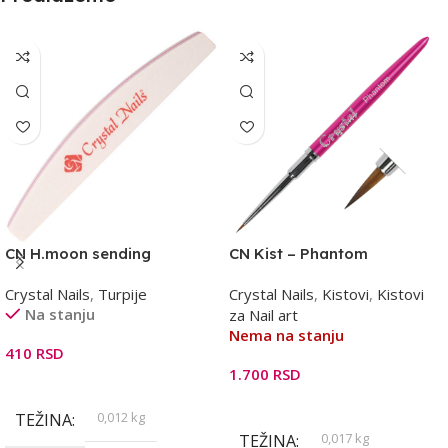
CN H.moon sending
CN Kist – Phantom
#180/200 turpija pink
Crystal Nails
,
Turpije
Crystal Nails
,
Kistovi
,
Kistovi
Na stanju
za Nail art
Nema na stanju
410
RSD
1.700
RSD
Dodaj U Korpu
Pročitajte Još
0,012 kg
TEŽINA
0,017 kg
TEŽINA