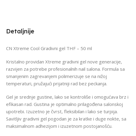
Detaljnije
CN Xtreme Cool Gradivni gel THF – 50 ml
Kristalno providan Xtreme gradivni gel nove generacije,
razvijen za potrebe profesionalnih nail salona. Formula sa
smanjenim zagrevanjem polimerizuje se na nižoj
temperaturi, pružajući prijatniji rad bez peckanja.
Gel je srednje gustine, lako se kontroliše i omogućava brz i
efikasan rad. Gustina je optimalno prilagođena salonskoj
upotrebi. Izuzetno je čvrst, fleksibilan i lako se turpija.
Savitljiv gradivni gel pogodan je za kratke i duge nokte, sa
maksimalnom adhezijom i izuzetnom postojanošću.