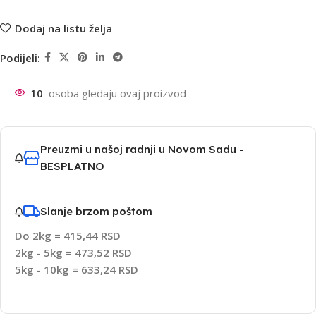
Dodaj na listu želja
Podijeli:
10
osoba gledaju ovaj proizvod
Preuzmi u našoj radnji u Novom Sadu -
BESPLATNO
Slanje brzom poštom
Do 2kg = 415,44 RSD
2kg - 5kg = 473,52 RSD
5kg - 10kg = 633,24 RSD