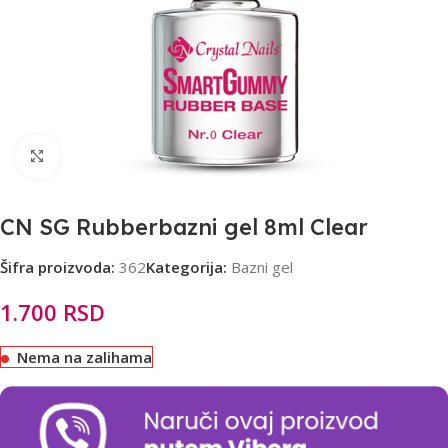
Click to enlarge
CN SG Rubberbazni gel 8ml Clear
Šifra proizvoda:
362
Kategorija:
Bazni gel
1.700
RSD
Nema na zalihama