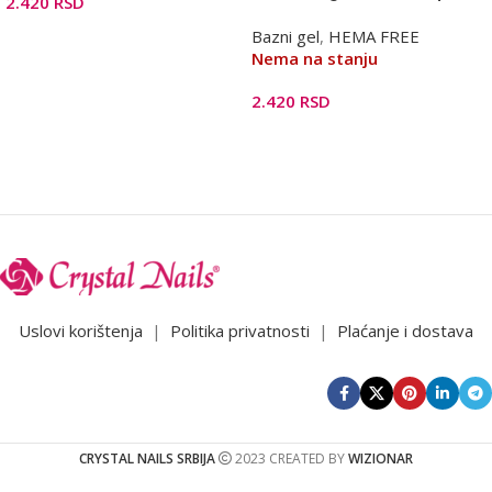
2.420
RSD
13ml -Baby pink HF
Bazni gel
,
HEMA FREE
Dodaj U Korpu
Nema na stanju
2.420
RSD
Pročitajte Još
Uslovi korištenja
|
Politika privatnosti
|
Plaćanje i dostava
CRYSTAL NAILS SRBIJA
2023 CREATED BY
WIZIONAR