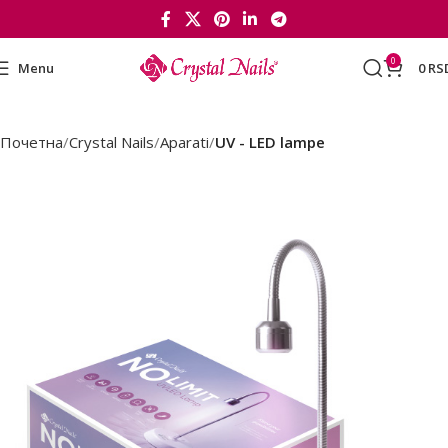
0
Menu
0
RS
Почетна
Crystal Nails
Aparati
UV - LED lampe