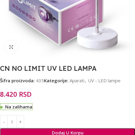
Click to enlarge
CN NO LIMIT UV LED LAMPA
Šifra proizvoda:
435
Kategorije:
Aparati
,
UV - LED lampe
8.420
RSD
Na zalihama
Alternative:
Dodaj U Korpu