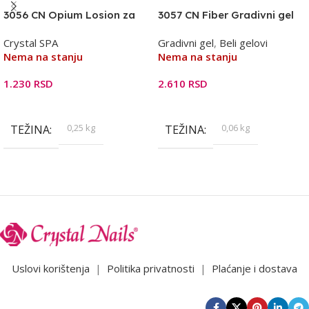
3056 CN Opium Losion za
3057 CN Fiber Gradivni gel
negu tela i ruku – 250ml
HF – Milky White 15ml
Crystal SPA
Gradivni gel
,
Beli gelovi
Nema na stanju
Nema na stanju
1.230
RSD
2.610
RSD
Pročitajte Još
Pročitajte Još
0,25 kg
0,06 kg
TEŽINA
TEŽINA
Uslovi korištenja
|
Politika privatnosti
|
Plaćanje i dostava