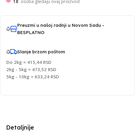
18
osoba gledaju ovaj proizvod
Preuzmi u našoj radnji u Novom Sadu -
BESPLATNO
Slanje brzom poštom
Do 2kg = 415,44 RSD
2kg - 5kg = 473,52 RSD
5kg - 10kg = 633,24 RSD
Detaljnije