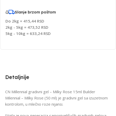
Slanje brzom poštom
Do 2kg = 415,44 RSD
2kg - 5kg = 473,52 RSD
5kg - 10kg = 633,24 RSD
Detaljnije
CN Millennial gradivni gel – Milky Rose 15ml Builder
Milennial – Milky Rose (50 ml) je gradivni gel sa izuzetnom
kontrolom, u mlečno roze nijansi.
Stigla je nova generacija samonivelišućih gradivnih gelova.