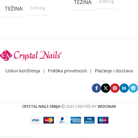
0,062 kg
TEŽINA
0,016 kg
TEŽINA
Uslovi korištenja
|
Politika privatnosti
|
Plaćanje i dostava
CRYSTAL NAILS SRBIJA
2023 CREATED BY
WIZIONAR
CN Millennial