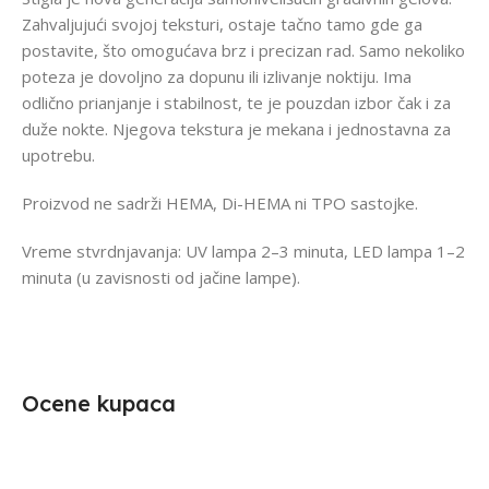
Zahvaljujući svojoj teksturi, ostaje tačno tamo gde ga
postavite, što omogućava brz i precizan rad. Samo nekoliko
poteza je dovoljno za dopunu ili izlivanje noktiju. Ima
odlično prianjanje i stabilnost, te je pouzdan izbor čak i za
duže nokte. Njegova tekstura je mekana i jednostavna za
upotrebu.
Proizvod ne sadrži HEMA, Di-HEMA ni TPO sastojke.
Vreme stvrdnjavanja: UV lampa 2–3 minuta, LED lampa 1–2
minuta (u zavisnosti od jačine lampe).
Ocene kupaca