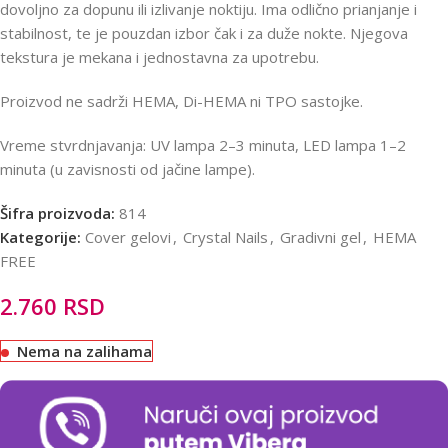
dovoljno za dopunu ili izlivanje noktiju. Ima odlično prianjanje i
stabilnost, te je pouzdan izbor čak i za duže nokte. Njegova
tekstura je mekana i jednostavna za upotrebu.
Proizvod ne sadrži HEMA, Di-HEMA ni TPO sastojke.
Vreme stvrdnjavanja: UV lampa 2–3 minuta, LED lampa 1–2
minuta (u zavisnosti od jačine lampe).
Šifra proizvoda:
814
Kategorije:
Cover gelovi
,
Crystal Nails
,
Gradivni gel
,
HEMA
FREE
2.760
RSD
Nema na zalihama