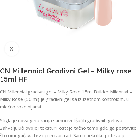
Click to enlarge
CN Millennial Gradivni Gel – Milky rose
15ml HF
CN Millennial gradivni gel – Milky Rose 15ml Builder Milennial –
Milky Rose (50 ml) je gradivni gel sa izuzetnom kontrolom, u
mlečno roze nijansi.
Stigla je nova generacija samonivelišućih gradivnih gelova.
Zahvaljujući svojoj teksturi, ostaje tačno tamo gde ga postavite,
što omogućava brz i precizan rad. Samo nekoliko poteza je