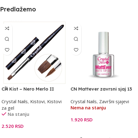
Predlažemo
CN Kist – Nero Merlo II
CN Mattever zavrsni sjaj 13
ml
Crystal Nails
,
Kistovi
,
Kistovi
Crystal Nails
,
Završni sjajevi
Nema na stanju
za gel
Na stanju
1.920
RSD
2.520
RSD
Pročitajte Još
Dodaj U Korpu