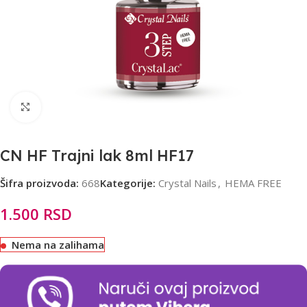
Click to enlarge
CN HF Trajni lak 8ml HF17
Šifra proizvoda:
668
Kategorije:
Crystal Nails
,
HEMA FREE
1.500
RSD
Nema na zalihama