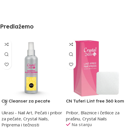
Predlažemo
CN Cleanser za pecate
CN Tuferi Lint free 360 kom
100ml -limun
Ukrasi - Nail Art
,
Pečati i pribor
Pribor
,
Blaznice i četkice za
za pečate
,
Crystal Nails
,
prašinu
,
Crystal Nails
Na stanju
Priprema i tečnosti