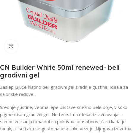
Click to enlarge
CN Builder White 50ml renewed- beli
gradivni gel
Zaslepljujuće hladno beli gradivni gel srednje gustine. Ideala za
salonske radove!
Srednje gustine, veoma lepe blistave snežno bele boje, visoko
pigmentisan gradivni gel. Ne teče. Ima efekat izravnavanja –
samonivelisanja i ima dobru pokrivnu sposobnost čak i kada je
tanak, ali se i ako se gusto nanese lako vezuje. Njegova izuzetna