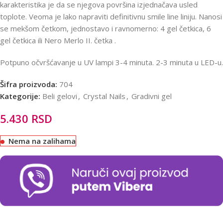
karakteristika je da se njegova površina izjednačava usled
toplote. Veoma je lako napraviti definitivnu smile line liniju. Nanosi
se mekšom četkom, jednostavo i ravnomerno: 4 gel četkica, 6
gel četkica ili Nero Merlo II. četka .
Potpuno očvršćavanje u UV lampi 3-4 minuta. 2-3 minuta u LED-u.
Šifra proizvoda:
704
Kategorije:
Beli gelovi
,
Crystal Nails
,
Gradivni gel
5.430
RSD
Nema na zalihama