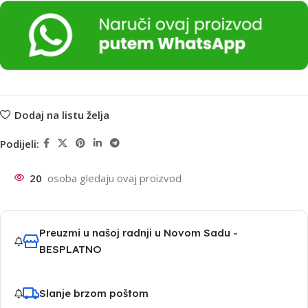
Dodaj na listu želja
Podijeli:
20
osoba gledaju ovaj proizvod
Preuzmi u našoj radnji u Novom Sadu -
BESPLATNO
Slanje brzom poštom