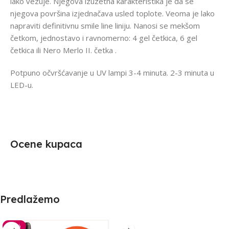
lako vezuje. Njegova izuzetna karakteristika je da se
njegova površina izjednačava usled toplote. Veoma je lako
napraviti definitivnu smile line liniju. Nanosi se mekšom
četkom, jednostavo i ravnomerno: 4 gel četkica, 6 gel
četkica ili Nero Merlo II. četka .
Potpuno očvršćavanje u UV lampi 3-4 minuta. 2-3 minuta u
LED-u.
Ocene kupaca
Predlažemo
-30%