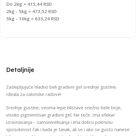
Do 2kg = 415,44 RSD
2kg - 5kg = 473,52 RSD
5kg - 10kg = 633,24 RSD
Detaljnije
Zaslepljujuće hladno beli gradivni gel srednje gustine.
Ideala za salonske radove!
Srednje gustine, veoma lepe blistave snežno bele boje,
visoko pigmentisan gradivni gel. Ne teče. Ima efekat
izravnavanja – samonivelisanja i ima dobru pokrivnu
sposobnost čak i kada je tanak, ali se i ako se gusto nanese