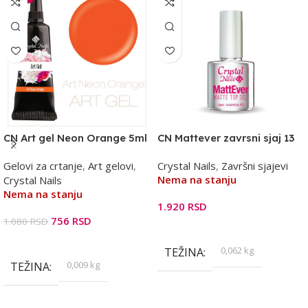
CN Art gel Neon Orange 5ml
CN Mattever zavrsni sjaj 13
ml
Gelovi za crtanje
,
Art gelovi
,
Crystal Nails
,
Završni sjajevi
Nema na stanju
Crystal Nails
Nema na stanju
1.920
RSD
756
RSD
1.080
RSD
Pročitajte Još
Pročitajte Još
0,062 kg
TEŽINA
0,009 kg
TEŽINA