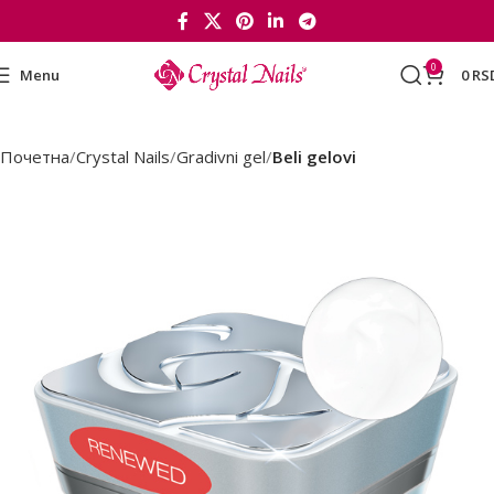
0
Menu
0
RS
Почетна
Crystal Nails
Gradivni gel
Beli gelovi