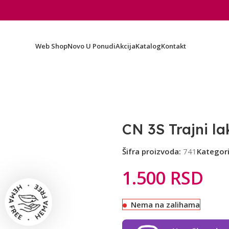
Web Shop
Novo U Ponudi
Akcija
Katalog
Kontakt
CN 3S Trajni l
Šifra proizvoda:
741
Kategori
1.500
RSD
Nema na zalihama