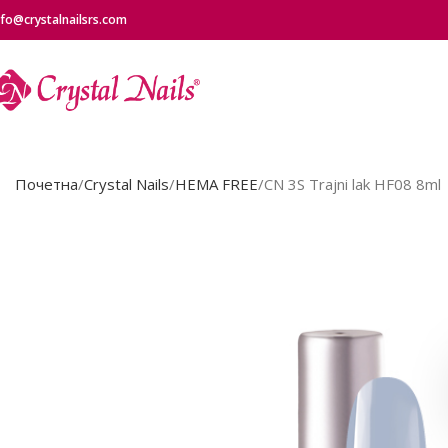
nfo@crystalnailsrs.com
Почетна
Crystal Nails
HEMA FREE
CN 3S Trajni lak HF08 8ml