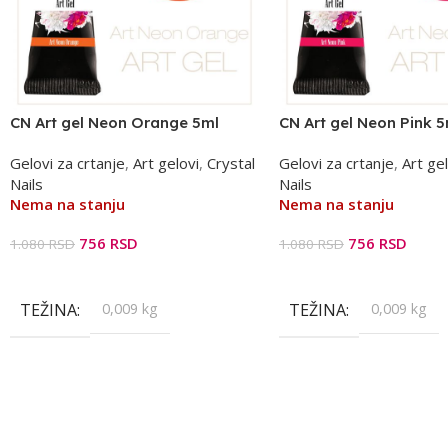
CN Art gel Neon Orange 5ml
CN Art gel Neon Pink 5
Gelovi za crtanje
,
Art gelovi
,
Crystal
Gelovi za crtanje
,
Art gel
Nails
Nails
Nema na stanju
Nema na stanju
756
RSD
756
RSD
1.080
RSD
1.080
RSD
Pročitajte Još
Pročitajte Još
TEŽINA
0,009 kg
TEŽINA
0,009 kg