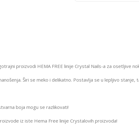
ugotrajni proizvodi HEMA FREE linije Crystal Nails-a za osetljive 
nanošenja. Širi se meko i delikatno. Postavlja se u lepljivo stanje, 
 stvarna boja mogu se razlikovati!
 proizvode iz iste Hema Free linije Crystalovih proizvoda!