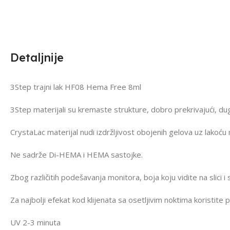
Detaljnije
3Step trajni lak HF08 Hema Free 8ml
3Step materijali su kremaste strukture, dobro prekrivajući, d
CrystaLac materijal nudi izdržljivost obojenih gelova uz lakoću 
Ne sadrže Di-HEMA i HEMA sastojke.
Zbog različitih podešavanja monitora, boja koju vidite na slici i
Za najbolji efekat kod klijenata sa osetljivim noktima koristite
UV 2-3 minuta