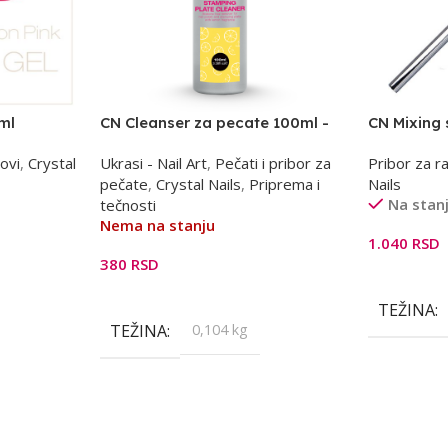
ml
CN Cleanser za pecate 100ml -
CN Mixing 
limun
ovi
,
Crystal
Ukrasi - Nail Art
,
Pečati i pribor za
Pribor za ra
pečate
,
Crystal Nails
,
Priprema i
Nails
Na stan
tečnosti
Nema na stanju
1.040
RSD
380
RSD
Dodaj U K
Pročitajte Još
TEŽINA
TEŽINA
0,104 kg