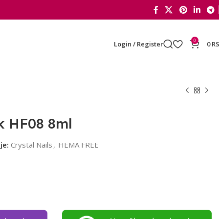
0
Login / Register
0
R
ak HF08 8ml
je:
Crystal Nails
,
HEMA FREE