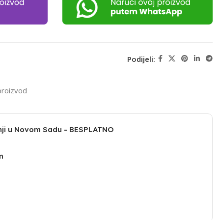
Podijeli:
proizvod
dnji u Novom Sadu - BESPLATNO
m