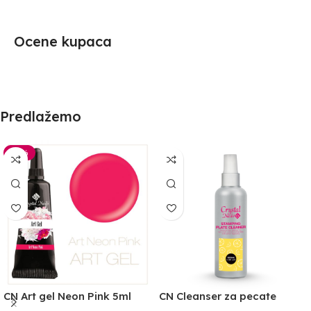
Ocene kupaca
Predlažemo
-30%
CN Art gel Neon Pink 5ml
CN Cleanser za pecate
100ml -limun