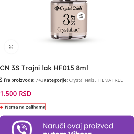
Click to enlarge
CN 3S Trajni lak HF015 8ml
Šifra proizvoda:
743
Kategorije:
Crystal Nails
,
HEMA FREE
1.500
RSD
Nema na zalihama