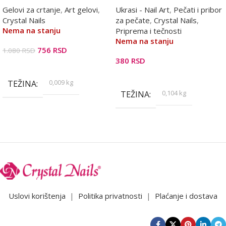
Gelovi za crtanje
,
Art gelovi
,
Ukrasi - Nail Art
,
Pečati i pribor
Crystal Nails
za pečate
,
Crystal Nails
,
Nema na stanju
Priprema i tečnosti
Nema na stanju
756
RSD
1.080
RSD
380
RSD
Pročitajte Još
Pročitajte Još
0,009 kg
TEŽINA
0,104 kg
TEŽINA
Uslovi korištenja
|
Politika privatnosti
|
Plaćanje i dostava