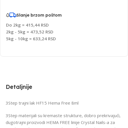
Slanje brzom poštom
Do 2kg = 415,44 RSD
2kg - 5kg = 473,52 RSD
5kg - 10kg = 633,24 RSD
Detaljnije
3Step trajni lak HF15 Hema Free 8ml
3Step materijali su kremaste strukture, dobro prekrivajući,
dugotrajni proizvodi HEMA FREE linije Crystal Nails-a za