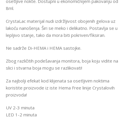
osetljive nokte. Dostupni u ekonomičnijem pakovanju od
8ml.
CrystaLac materijal nudi izdržljivost obojenih gelova uz
lakoću nanošenja. Širi se meko i delikatno. Postavlja se u
lepljivo stanje, tako da mora biti pokriven/fiksiran.
Ne sadrže Di-HEMA i HEMA sastojke.
Zbog različitih podešavanja monitora, boja koju vidite na
slici i stvarna boja mogu se razlikovati!
Za najbolji efekat kod klijenata sa osetljivim noktima
koristite proizvode iz iste Hema Free linije Crystalovih
proizvoda!
UV 2-3 minuta
LED 1-2 minuta