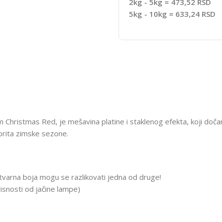
2kg - 5kg = 473,52 RSD
5kg - 10kg = 633,24 RSD
hristmas Red, je mešavina platine i staklenog efekta, koji dočarav
vorita zimske sezone.
 stvarna boja mogu se razlikovati jedna od druge!
isnosti od jačine lampe)