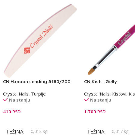
CN H.moon sending #180/200
CN Kist – Gelly
turpija pink
Crystal Nails
,
Turpije
Crystal Nails
,
Kistovi
,
Kis
Na stanju
Na stanju
410
RSD
1.700
RSD
Dodaj U Korpu
Dodaj U Korpu
TEŽINA
0,012 kg
TEŽINA
0,017 kg