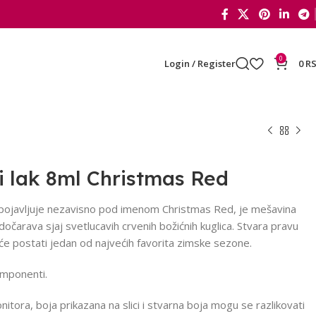
0
Login / Register
0
R
i lak 8ml Christmas Red
 pojavljuje nezavisno pod imenom Christmas Red, je mešavina
 dočarava sjaj svetlucavih crvenih božićnih kuglica. Stvara pravu
́e postati jedan od najvećih favorita zimske sezone.
mponenti.
itora, boja prikazana na slici i stvarna boja mogu se razlikovati