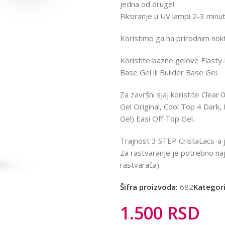
jedna od druge!
Fiksiranje u UV lampi 2-3 minu
Koristimo ga na prirodnim nok
Koristite bazne gelove Elast
Base Gel ili Builder Base Gel.
Za završni sjaj koristite Clea
Gel Original, Cool Top 4 Dark,
Gel) Easi Off Top Gel.
Trajnost 3 STEP CristaLacs-a j
Za rastvaranje je potrebno najv
rastvarača).
Šifra proizvoda:
682
Kategori
1.500
RSD