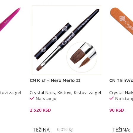
CN Kist – Nero Merlo II
CN ThinWoo
tovi za gel
Crystal Nails
,
Kistovi
,
Kistovi za gel
Crystal Nail
Na stanju
Na stan
2.520
RSD
90
RSD
Dodaj U Korpu
Dodaj U K
TEŽINA
0,016 kg
TEŽINA