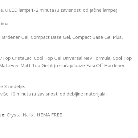
ta, u LED lampi 1-2 minuta (u zavisnosti od jačine lampe)
tima.
y Hardener Gel, Compact Base Gel, Compact Base Gel Plus,
r 0/Top CristaLac, Cool Top Gel Universal Nev Formula, Cool Top
 Mattever Matt Top Gel ili (u slučaju baze Easi Off Hardener
e 3 nedelje.
iše 10 minuta (u zavisnosti od debljine materijala i
je:
Crystal Nails
,
HEMA FREE