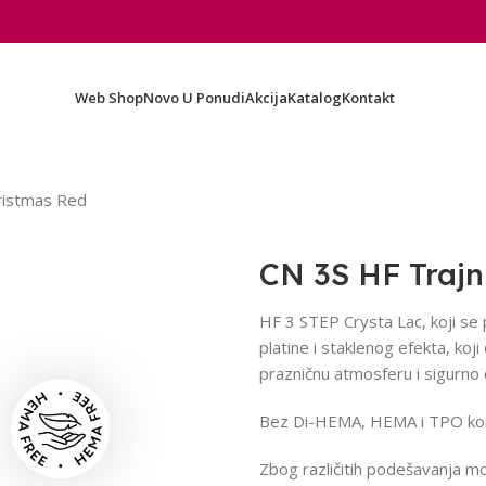
Web Shop
Novo U Ponudi
Akcija
Katalog
Kontakt
hristmas Red
CN 3S HF Trajn
HF 3 STEP Crysta Lac, koji se
platine i staklenog efekta, koji
prazničnu atmosferu i sigurno c
Bez Di-HEMA, HEMA i TPO ko
Zbog različitih podešavanja mon