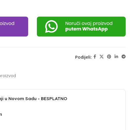
Podijeli:
proizvod
dnji u Novom Sadu - BESPLATNO
m