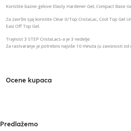
Koristite bazne gelove Elasty Hardener Gel, Compact Base Gel
Za završni sjaj koristite Clear 0/Top CristaLac, Cool Top Gel 
Easi Off Top Gel.
Trajnost 3 STEP CristaLacs-a je 3 nedelje.
Za rastvaranje je potrebno najviše 10 minuta (u zavisnosti od d
Ocene kupaca
Predlažemo