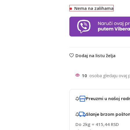
Nema na zalihama
Dodaj na listu želja
10
osoba gledaju ovaj 
Preuzmi u našoj ra
Slanje brzom pošto
Do 2kg = 415,44 RSD