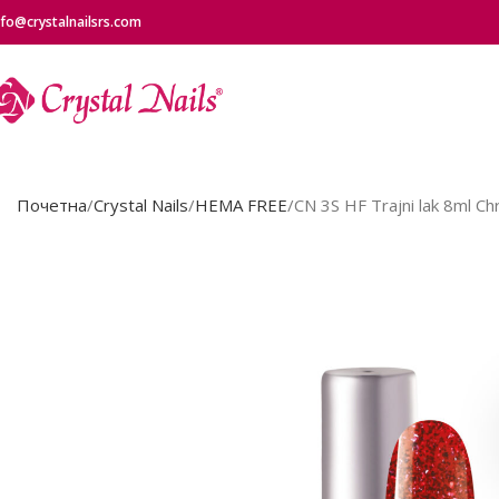
nfo@crystalnailsrs.com
Почетна
Crystal Nails
HEMA FREE
CN 3S HF Trajni lak 8ml C