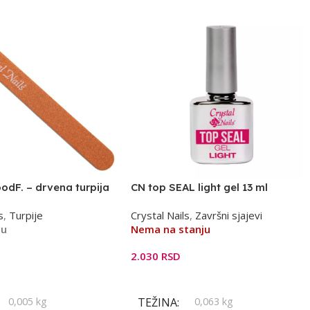
dF. – drvena turpija
CN top SEAL light gel 13 ml
s
,
Turpije
Crystal Nails
,
Završni sjajevi
ju
Nema na stanju
2.030
RSD
orpu
Pročitajte Još
0,005 kg
TEŽINA
0,063 kg