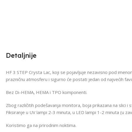
Detaljnije
HF 3 STEP Crysta Lac, koji se pojavljuje nezavisno pod imenom C
prazničnu atmosferu i sigurno će postati jedan od najvećih fa
Bez Di-HEMA, HEMA i TPO komponenti.
Zbog različitih podešavanja monitora, boja prikazana na slici i
Fiksiranje u UV lampi 2-3 minuta, u LED lampi 1-2 minuta (u zav
Koristimo ga na prirodnim noktima.