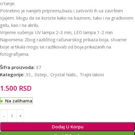
crtanje.
Potrebno je nanijeti pripremu,bazu i zatvoriti ih sa završnim
sjajem. Mogu da se koriste kako na baznom, tako i na gradivnom
gelu, kao i na akrilu.
Vrijeme sušenja: UV lampa 2-3 min, LED lampa 1-2 min
Napomena: Zbog različitog računarskog prikaza boja, stvarne
boje artikala mogu se razlikovati od boja prikazanih na
fotografijama.
Šifra proizvoda:
37
Kategorije:
3S
,
3step
,
Crystal Nails
,
Trajni lakovi
1.500
RSD
Na zalihama
Alternative:
Dodaj U Korpu