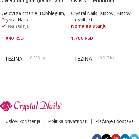
CN Bubblegum gel beli 3ml
CN Kist – Phantom
Gelovi za crtanje
,
Bubblegum
,
Crystal Nails
,
Kistovi
,
Kistovi
Crystal Nails
za Nail art
Na stanju
Nema na stanju
1.040
RSD
1.700
RSD
Dodaj U Korpu
Pročitajte Još
0,038 kg
0,017 kg
TEŽINA
TEŽINA
Uslovi korištenja
|
Politika privatnosti
|
Plaćanje i dostava