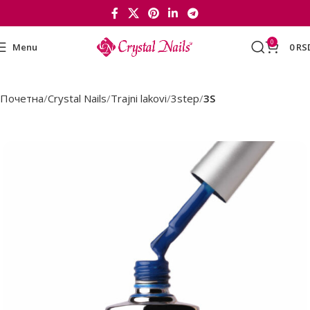
0
Menu
0
RS
Почетна
Crystal Nails
Trajni lakovi
3step
3S