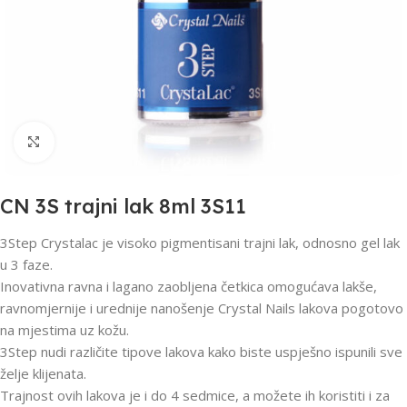
Click to enlarge
CN 3S trajni lak 8ml 3S11
3Step Crystalac je visoko pigmentisani trajni lak, odnosno gel lak
u 3 faze.
Inovativna ravna i lagano zaobljena četkica omogućava lakše,
ravnomjernije i urednije nanošenje Crystal Nails lakova pogotovo
na mjestima uz kožu.
3Step nudi različite tipove lakova kako biste uspješno ispunili sve
želje klijenata.
Trajnost ovih lakova je i do 4 sedmice, a možete ih koristiti i za