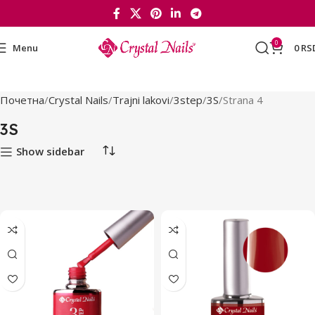
0
Menu
0
RS
Почетна
Crystal Nails
Trajni lakovi
3step
3S
Strana 4
3S
Show sidebar