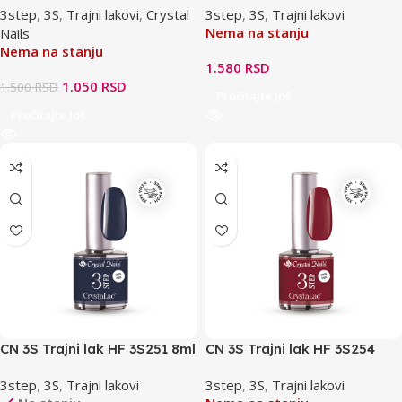
3step
,
3S
,
Trajni lakovi
,
Crystal
3step
,
3S
,
Trajni lakovi
Nema na stanju
Nails
Nema na stanju
1.580
RSD
1.050
RSD
1.500
RSD
Pročitajte Još
Pročitajte Još
CN 3S Trajni lak HF 3S251 8ml
CN 3S Trajni lak HF 3S254
– Crown Blue
8ml – Ruby Passion
3step
,
3S
,
Trajni lakovi
3step
,
3S
,
Trajni lakovi