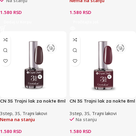
Na stanju
Nema na stanju
1.580
RSD
1.580
RSD
Dodaj U Korpu
Pročitajte Još
CN 3S Trajni lak za nokte 8ml
CN 3S Trajni lak za nokte 8ml
3s177 – THF
3s203 – Mulled Wine THF
3step
,
3S
,
Trajni lakovi
3step
,
3S
,
Trajni lakovi
Nema na stanju
Na stanju
1.580
RSD
1.580
RSD