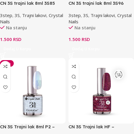
CN 3S trajni lak 8ml 3S85
CN 3S trajni lak 8ml 3S96
3step
,
3S
,
Trajni lakovi
,
Crystal
3step
,
3S
,
Trajni lakovi
,
Crystal
Nails
Nails
Na stanju
Na stanju
1.500
RSD
1.500
RSD
Dodaj U Korpu
Dodaj U Korpu
-30%
CN 3S Trajni lak 8ml P2 –
CN 3S Trajni lak HF –
Pearly blue
Burgundy sunset THF