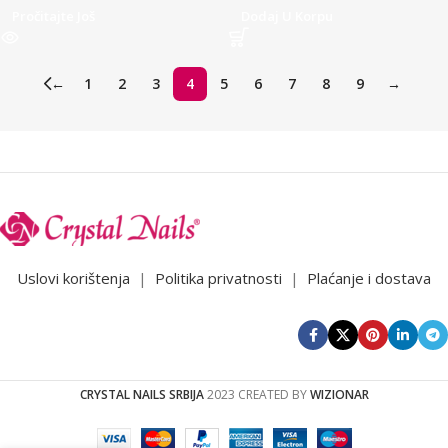
Pročitajte Još
Dodaj U Korpu
←
1
2
3
4
5
6
7
8
9
→
Uslovi korištenja
|
Politika privatnosti
|
Plaćanje i dostava
CRYSTAL NAILS SRBIJA
2023 CREATED BY
WIZIONAR