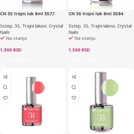
CN 3S trajni lak 8ml 3S77
CN 3S trajni lak 8ml 3S84
3step
,
3S
,
Trajni lakovi
,
Crystal
3step
,
3S
,
Trajni lakovi
,
Crystal
Nails
Nails
Na stanju
Na stanju
1.500
RSD
1.500
RSD
Dodaj U Korpu
Dodaj U Korpu