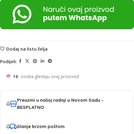
Dodaj na listu želja
Podijeli:
16
osoba gledaju ovaj proizvod
Preuzmi u našoj radnji u Novom Sadu -
BESPLATNO
Slanje brzom poštom