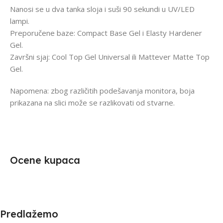
Nanosi se u dva tanka sloja i suši 90 sekundi u UV/LED
lampi.
Preporučene baze: Compact Base Gel i Elasty Hardener
Gel.
Završni sjaj: Cool Top Gel Universal ili Mattever Matte Top
Gel.
Napomena: zbog različitih podešavanja monitora, boja
prikazana na slici može se razlikovati od stvarne.
Ocene kupaca
Predlažemo