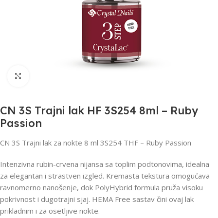
Click to enlarge
CN 3S Trajni lak HF 3S254 8ml – Ruby
Passion
CN 3S Trajni lak za nokte 8 ml 3S254 THF – Ruby Passion
Intenzivna rubin-crvena nijansa sa toplim podtonovima, idealna
za elegantan i strastven izgled. Kremasta tekstura omogućava
ravnomerno nanošenje, dok PolyHybrid formula pruža visoku
pokrivnost i dugotrajni sjaj. HEMA Free sastav čini ovaj lak
prikladnim i za osetljive nokte.