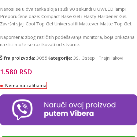
Nanosi se u dva tanka sloja i suši 90 sekundi u UV/LED lampi.
Preporučene baze: Compact Base Gel i Elasty Hardener Gel.
Završni sjaj: Cool Top Gel Universal ili Mattever Matte Top Gel.
Napomena: zbog različitih podešavanja monitora, boja prikazana
na slici može se razlikovati od stvarne.
Šifra proizvoda:
3055
Kategorije:
3S
,
3step
,
Trajni lakovi
1.580
RSD
Nema na zalihama