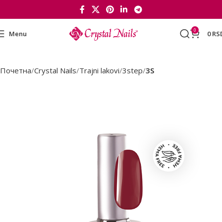
0
Menu
0
RS
Почетна
Crystal Nails
Trajni lakovi
3step
3S