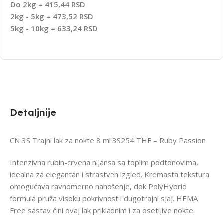
Do 2kg = 415,44 RSD
2kg - 5kg = 473,52 RSD
5kg - 10kg = 633,24 RSD
Detaljnije
CN 3S Trajni lak za nokte 8 ml 3S254 THF – Ruby Passion
Intenzivna rubin-crvena nijansa sa toplim podtonovima,
idealna za elegantan i strastven izgled. Kremasta tekstura
omogućava ravnomerno nanošenje, dok PolyHybrid
formula pruža visoku pokrivnost i dugotrajni sjaj. HEMA
Free sastav čini ovaj lak prikladnim i za osetljive nokte.