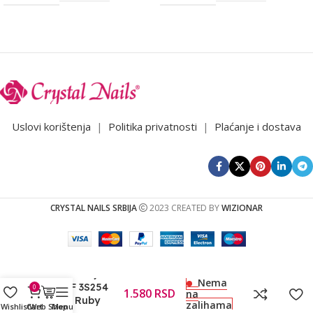
Uslovi korištenja
|
Politika privatnosti
|
Plaćanje i dostava
CRYSTAL NAILS SRBIJA
2023 CREATED BY
WIZIONAR
CN 3S Trajni
Nema
lak HF 3S254
0
1.580
RSD
na
8ml – Ruby
zalihama
Wishlist
Cart
Web Shop
Menu