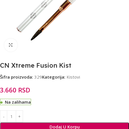
Click to enlarge
CN Xtreme Fusion Kist
Šifra proizvoda:
329
Kategorija:
Kistovi
3.660
RSD
Na zalihama
Alternative:
Dodaj U Korpu