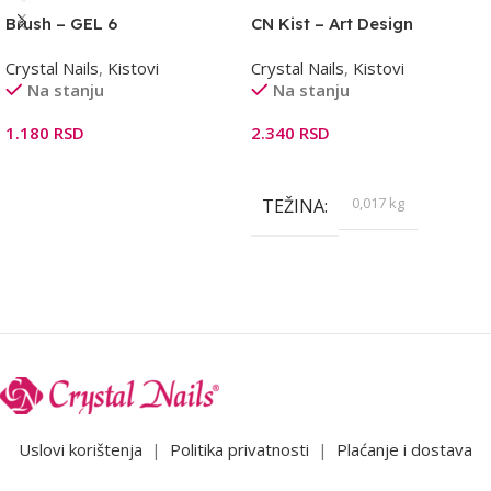
Brush – GEL 6
CN Kist – Art Design
Crystal Nails
,
Kistovi
Crystal Nails
,
Kistovi
Na stanju
Na stanju
1.180
RSD
2.340
RSD
Dodaj U Korpu
Dodaj U Korpu
0,017 kg
TEŽINA
Uslovi korištenja
|
Politika privatnosti
|
Plaćanje i dostava