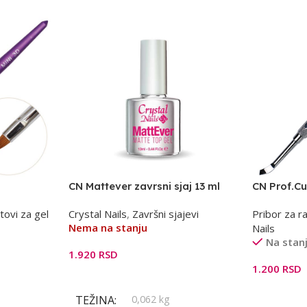
CN Mattever zavrsni sjaj 13 ml
CN Prof.Cu
zanoktica
tovi za gel
Crystal Nails
,
Završni sjajevi
Pribor za ra
Nema na stanju
Nails
Na stan
1.920
RSD
1.200
RSD
Pročitajte Još
Dodaj U K
TEŽINA
0,062 kg