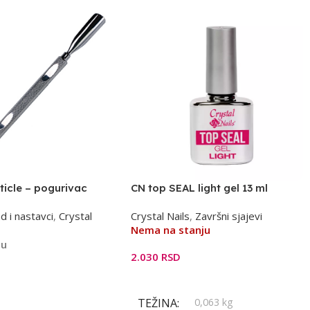
ticle – pogurivac
CN top SEAL light gel 13 ml
d i nastavci
,
Crystal
Crystal Nails
,
Završni sjajevi
Nema na stanju
ju
2.030
RSD
Pročitajte Još
orpu
TEŽINA
0,063 kg