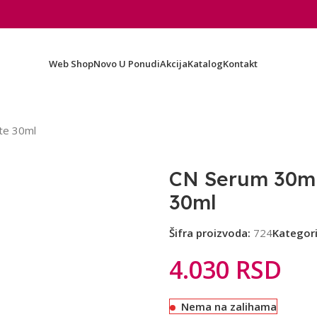
Web Shop
Novo U Ponudi
Akcija
Katalog
Kontakt
te 30ml
CN Serum 30ml
30ml
Šifra proizvoda:
724
Kategori
4.030
RSD
Nema na zalihama