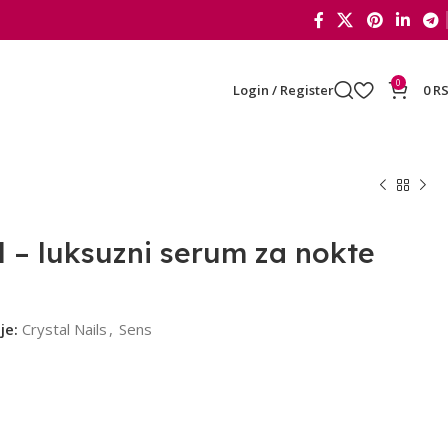
0
Login / Register
0
R
 – luksuzni serum za nokte
je:
Crystal Nails
,
Sens