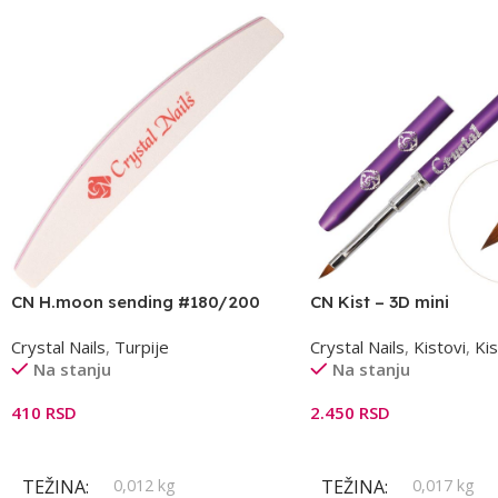
CN H.moon sending #180/200
CN Kist – 3D mini
turpija pink
Crystal Nails
,
Turpije
Crystal Nails
,
Kistovi
,
Kis
Na stanju
Na stanju
410
RSD
2.450
RSD
Dodaj U Korpu
Dodaj U Korpu
TEŽINA
0,012 kg
TEŽINA
0,017 kg