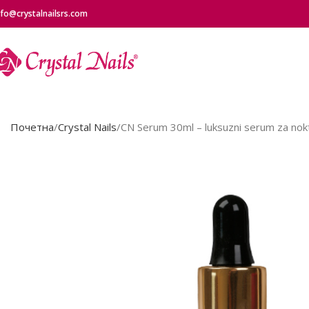
nfo@crystalnailsrs.com
Почетна
Crystal Nails
CN Serum 30ml – luksuzni serum za nok