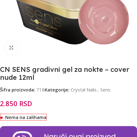
Click to enlarge
CN SENS gradivni gel za nokte – cover
nude 12ml
Šifra proizvoda:
718
Kategorije:
Crystal Nails
,
Sens
2.850
RSD
Nema na zalihama