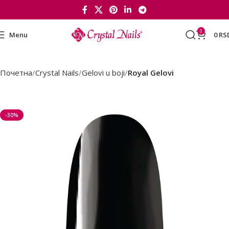
0
Menu
0
RS
Почетна
Crystal Nails
Gelovi u boji
Royal Gelovi
-30%