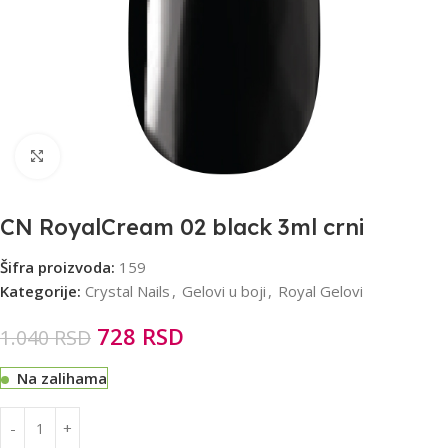
Click to enlarge
CN RoyalCream 02 black 3ml crni
Šifra proizvoda:
159
Kategorije:
Crystal Nails
,
Gelovi u boji
,
Royal Gelovi
728
RSD
1.040
RSD
Na zalihama
Alternative: