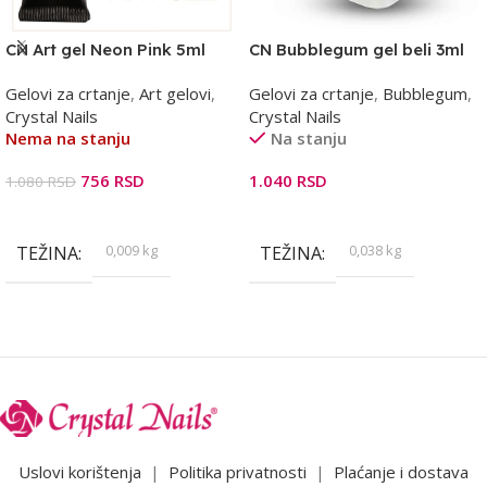
CN Art gel Neon Pink 5ml
CN Bubblegum gel beli 3ml
Gelovi za crtanje
,
Art gelovi
,
Gelovi za crtanje
,
Bubblegum
,
Crystal Nails
Crystal Nails
Nema na stanju
Na stanju
756
RSD
1.040
RSD
1.080
RSD
Pročitajte Još
Dodaj U Korpu
0,009 kg
0,038 kg
TEŽINA
TEŽINA
Uslovi korištenja
|
Politika privatnosti
|
Plaćanje i dostava